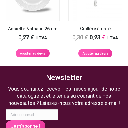
Assiette Nathalie 26 cm
Cuillère à café
Le
Le
0,27
€
0,30
€
0,23
€
HTVA
HTVA
prix
prix
initial
actuel
Ajouter au devis
Ajouter au devis
était :
est :
0,30 €.
0,23 €.
Newsletter
Vous souhaitez recevoir les mises à jour de notre
catalogue et être tenus au courant de nos
nouveautés ? Laissez-nous votre adresse e-mail!