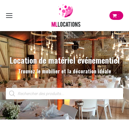
:
Location de matériel événementiel
Trouvez le mobilier et la décoration idéale
Recherche
de
produits