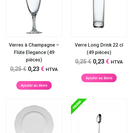
Verres à Champagne –
Verre Long Drink 22 cl
Flûte Elegance (49
(49 pièces)
pièces)
Le
Le
0,25
€
0,23
€
HTVA
Le
Le
0,25
€
0,23
€
prix
prix
HTVA
prix
prix
initial
actuel
Ajouter au devis
initial
actuel
était :
est :
Ajouter au devis
était :
est :
0,25 €.
0,23 €.
0,25 €.
0,23 €.