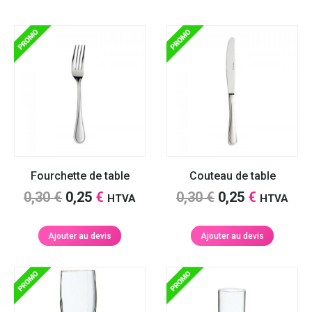
Fourchette de table
Couteau de table
Le
Le
Le
Le
0,30
€
0,25
€
0,30
€
0,25
€
HTVA
HTVA
prix
prix
prix
prix
initial
actuel
initial
actuel
Ajouter au devis
Ajouter au devis
était :
est :
était :
est :
0,30 €.
0,25 €.
0,30 €.
0,25 €.