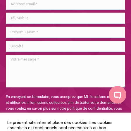
Veuillez
En envoyant ce formulaire, vous acceptez que ML-locations mémorise
laisser
et utilise les informations collectées afin de traiter votre demande. Si
ce
vous voulez en savoir plus sur notre politique de confidentialité, vous
champ
la trouverez
ici
vide.
Le présent site internet place des cookies. Les cookies
essentiels et fonctionnels sont nécessaires au bon
Oui, je donne mon consentement