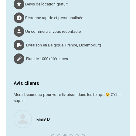
Devis de location gratuit
Réponse rapide et personnalisée
Un commercial vous recontacte
Livraison en Belgique, France, Luxembourg
Plus de 1000 références
Avis clients
était
Merci beaucoup pour votre livraison dans les temps
C’était
Quelle r
le
super!
cette or
travaill
top !
Maïté M.