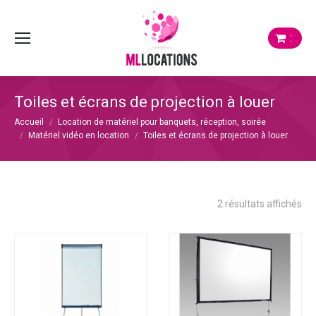
:
Toiles et écrans de projection à louer
Vous êtes ici :
Accueil
Location de matériel pour banquets, réception, soirée
Matériel vidéo en location
Toiles et écrans de projection à louer
Tri
2 résultats affichés
du
plu
réc
au
plu
anc