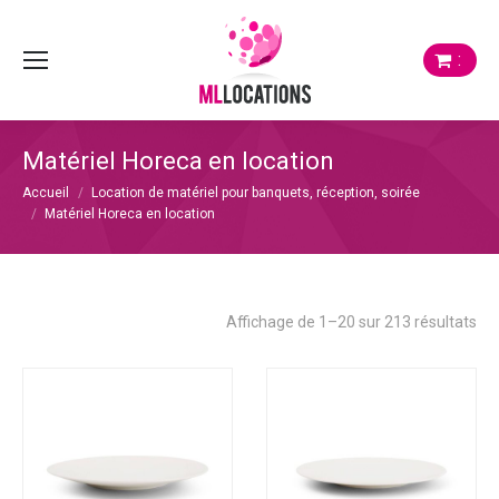
:
Matériel Horeca en location
Vous êtes ici :
Accueil
Location de matériel pour banquets, réception, soirée
Matériel Horeca en location
Tri
Affichage de 1–20 sur 213 résultats
du
plu
réc
au
plu
anc