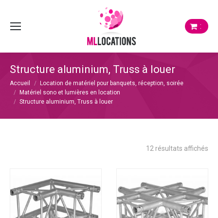
:
Structure aluminium, Truss à louer
Vous êtes ici :
Accueil
Location de matériel pour banquets, réception, soirée
Matériel sono et lumières en location
Structure aluminium, Truss à louer
Tri
12 résultats affichés
du
plu
réc
au
plu
anc