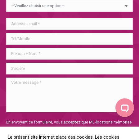
Veuillez
En envoyant ce formulaire, vous acceptez que ML-locations mémorise
laisser
et utilise les informations collectées afin de traiter votre demande. Si
ce
vous voulez en savoir plus sur notre politique de confidentialité, vous
Le présent site internet place des cookies. Les cookies
champ