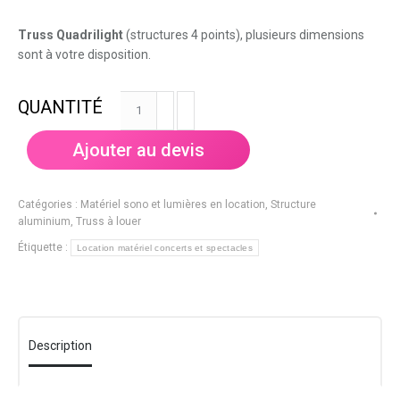
Truss Quadrilight
(structures 4 points), plusieurs dimensions
sont à votre disposition.
quantité
de
Truss
Ajouter au devis
Prolyte
Quadrilight
1,5
Catégories :
Matériel sono et lumières en location
,
Structure
m
aluminium, Truss à louer
Étiquette :
Location matériel concerts et spectacles
Description