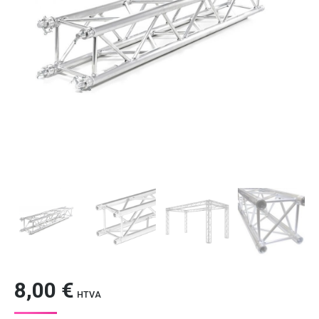
8,00
€
HTVA