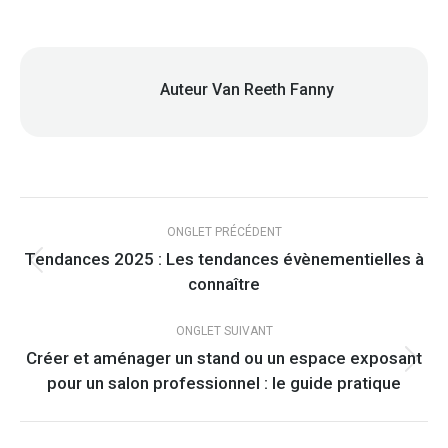
Auteur
Van Reeth Fanny
Navigation
de
ONGLET PRÉCÉDENT
Tendances 2025 : Les tendances évènementielles à
commentaire
Onglet
connaître
précédent
ONGLET SUIVANT
Créer et aménager un stand ou un espace exposant
Onglet
pour un salon professionnel : le guide pratique
suivant