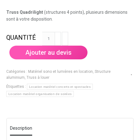
Truss Quadrilight
(structures 4 points), plusieurs dimensions
sont à votre disposition.
quantité
de
Truss
Ajouter au devis
Prolyte
Quadrilight
0,5
Catégories :
Matériel sono et lumières en location
,
Structure
m
aluminium, Truss à louer
Étiquettes :
Location matériel concerts et spectacles
Location matériel organisation de soirées
Description