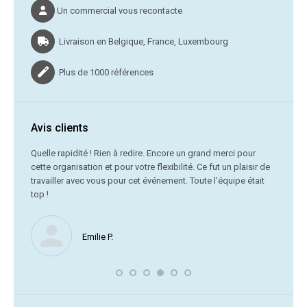
Un commercial vous recontacte
Livraison en Belgique, France, Luxembourg
Plus de 1000 références
Avis clients
C’était
Quelle rapidité ! Rien à redire. Encore un grand merci pour
cette organisation et pour votre flexibilité. Ce fut un plaisir de
Me
travailler avec vous pour cet événement. Toute l’équipe était
vr
top !
Nous ne
Emilie P.
profite 
vous av