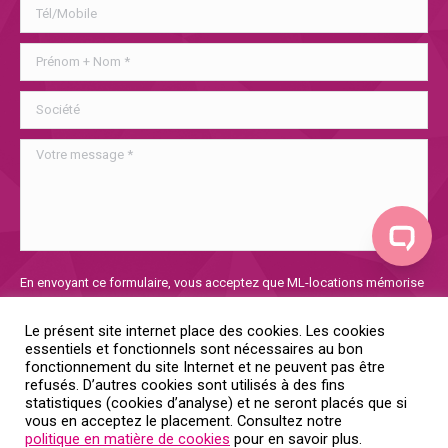
Veuillez
En envoyant ce formulaire, vous acceptez que ML-locations mémorise
laisser
et utilise les informations collectées afin de traiter votre demande. Si
ce
vous voulez en savoir plus sur notre politique de confidentialité, vous
Le présent site internet place des cookies. Les cookies
champ
la trouverez
ici
essentiels et fonctionnels sont nécessaires au bon
vide.
fonctionnement du site Internet et ne peuvent pas être
refusés. D’autres cookies sont utilisés à des fins
Oui, je donne mon consentement
statistiques (cookies d’analyse) et ne seront placés que si
vous en acceptez le placement. Consultez notre
politique en matière de cookies
pour en savoir plus.