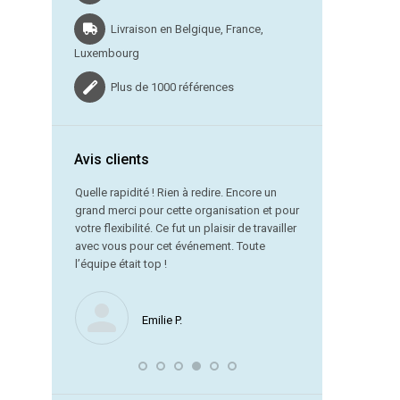
Livraison en Belgique, France,
Luxembourg
Plus de 1000 références
Avis clients
vraison dans
Quelle rapidité ! Rien à redire. Encore un
grand merci pour cette organisation et pour
Merci beauc
votre flexibilité. Ce fut un plaisir de travailler
service est
avec vous pour cet événement. Toute
référence !
l’équipe était top !
Nous ne manquerons
Emilie P.
encore avec vous. J
souligner la remarqu
laquelle vous avez 
dernière minute.