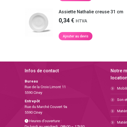
Assiette Nathalie creuse 31 cm
0,34
€
HTVA
Ajouter au devis
Infos de contact
Notre m
location
Bureau
Rue de la Croix Limont 11
Mobili
5590 Ciney
Son et
Entrepôt
Rue du Marché Couvert 9a
Matéri
5590 Ciney
Heures d’ouverture :
Matéri
Du lundi au vendredi : 08h00 – 17h30