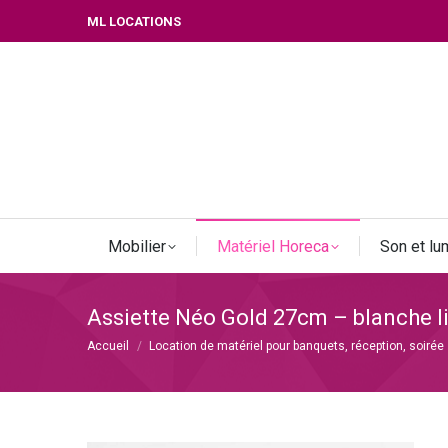
ML LOCATIONS
Mobilier
Matériel Horeca
Son et lu
Assiette Néo Gold 27cm – blanche l
Vous êtes ici :
Accueil
Location de matériel pour banquets, réception, soirée