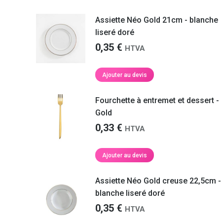
Assiette Néo Gold 21cm - blanche
liseré doré
0,35
€
HTVA
Ajouter au devis
Fourchette à entremet et dessert -
Votre équipe était très professionnelle et
Merci beaucoup pour votre li
Gold
ponctuelle, c’était parfait, merci à eux. Le
les temps
C’était super!
0,33
€
montage s’est très bien passé, le matériel
HTVA
de location a été nettoyé sur place, rien à
dire.
Maïté M.
Ajouter au devis
Géraldine C.
Assiette Néo Gold creuse 22,5cm -
tre
blanche liseré doré
aque
de
0,35
€
HTVA
as de