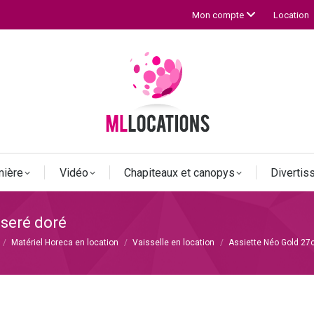
Location
Mon compte
mière
Vidéo
Chapiteaux et canopys
Diverti
iseré doré
Matériel Horeca en location
Vaisselle en location
Assiette Néo Gold 27c