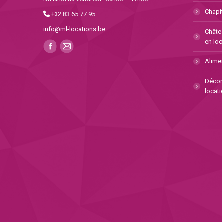
Chapit
+32 83 65 77 95
info@ml-locations.be
Châte
en loc
Alimen
Décor
locati