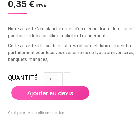
0,35
€
HTVA
Notre assiette Néo blanche ornée d’un élégant liseré doré sur le
pourtour en location allie simplicité et raffinement.
Cette assiette à la location est très robuste et donc conviendra
parfaitement pour tous vos événements de types anniversaires,
banquets, mariages,…
quantité
de
Assiette
Ajouter au devis
Néo
Gold
27cm
Catégorie :
Vaisselle en location
-
blanche
liseré
doré