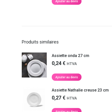
Nathalie S.
refaire appel à vous prochainement.
Ajouter au devis
Martin F.
Produits similaires
Assiette onda 27 cm
0,24
€
HTVA
Ajouter au devis
Assiette Nathalie creuse 23 cm
0,27
€
HTVA
Ajouter au devis