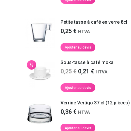
Petite tasse à café en verre 8cl
0,25
€
HTVA
Ajouter au devis
Sous-tasse à café moka
Le
Le
0,25
€
0,21
€
HTVA
prix
prix
initial
actuel
Ajouter au devis
était :
est :
0,25 €.
0,21 €.
Verrine Vertigo 37 cl (12 pièces)
0,36
€
HTVA
Ajouter au devis