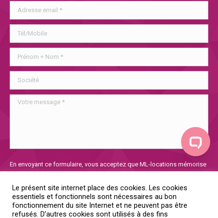
Veuillez
En envoyant ce formulaire, vous acceptez que ML-locations mémorise
laisser
et utilise les informations collectées afin de traiter votre demande. Si
ce
vous voulez en savoir plus sur notre politique de confidentialité, vous
Le présent site internet place des cookies. Les cookies
champ
la trouverez
ici
essentiels et fonctionnels sont nécessaires au bon
vide.
fonctionnement du site Internet et ne peuvent pas être
refusés. D’autres cookies sont utilisés à des fins
Oui, je donne mon consentement