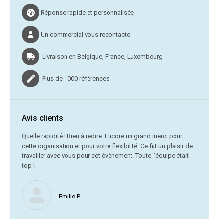
Réponse rapide et personnalisée
Un commercial vous recontacte
Livraison en Belgique, France, Luxembourg
Plus de 1000 références
Avis clients
C’était
Quelle rapidité ! Rien à redire. Encore un grand merci pour
cette organisation et pour votre flexibilité. Ce fut un plaisir de
Me
travailler avec vous pour cet événement. Toute l’équipe était
vr
top !
Nous ne
Emilie P.
profite 
vous av