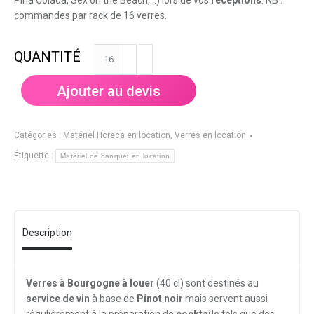
Pina Colada, Sex on the Beach,…) lors de vos
réceptions
. NB :
commandes par rack de 16 verres.
quantité
de
Verre
Ajouter au devis
à
Bourgogne
(16
Catégories :
Matériel Horeca en location
,
Verres en location
pièces)
Étiquette :
Matériel de banquet en location
Description
Verres à Bourgogne à louer
(40 cl) sont destinés au
service de vin
à base de
Pinot noir
mais servent aussi