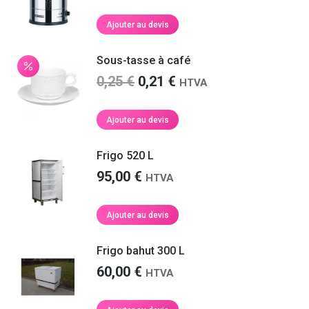
Ajouter au devis
Sous-tasse à café
Le
Le
0,25
€
0,21
€
HTVA
prix
prix
initial
actuel
Ajouter au devis
était :
est :
0,25 €.
0,21 €.
Frigo 520 L
95,00
€
HTVA
Ajouter au devis
Frigo bahut 300 L
60,00
€
HTVA