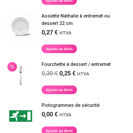
Ajouter au devis
Assiette Nathalie à entremet ou
dessert 22 cm
0,27
€
HTVA
Ajouter au devis
Fourchette à dessert / entremet
Le
Le
0,30
€
0,25
€
HTVA
prix
prix
initial
actuel
Ajouter au devis
était :
est :
0,30 €.
0,25 €.
Pictogrammes de sécurité
0,00
€
HTVA
Ajouter au devis