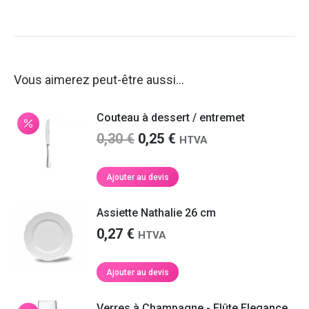
Vous aimerez peut-être aussi…
Couteau à dessert / entremet
Le
Le
0,30
€
0,25
€
HTVA
prix
prix
initial
actuel
Ajouter au devis
était :
est :
0,30 €.
0,25 €.
Assiette Nathalie 26 cm
0,27
€
HTVA
Ajouter au devis
Verres à Champagne - Flûte Elegance