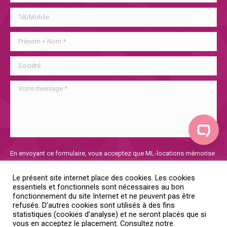
Veuillez
En envoyant ce formulaire, vous acceptez que ML-locations mémorise
laisser
et utilise les informations collectées afin de traiter votre demande. Si
ce
vous voulez en savoir plus sur notre politique de confidentialité, vous
Le présent site internet place des cookies. Les cookies
champ
la trouverez
ici
essentiels et fonctionnels sont nécessaires au bon
vide.
fonctionnement du site Internet et ne peuvent pas être
refusés. D’autres cookies sont utilisés à des fins
Oui, je donne mon consentement
statistiques (cookies d’analyse) et ne seront placés que si
vous en acceptez le placement. Consultez notre