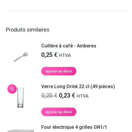
Produits similaires
Cuillère à café - Amberes
0,25
€
HTVA
Ajouter au devis
Verre Long Drink 22 cl (49 pièces)
Le
Le
0,25
€
0,23
€
HTVA
prix
prix
initial
actuel
Ajouter au devis
était :
est :
0,25 €.
0,23 €.
Four électrique 4 grilles GN1/1