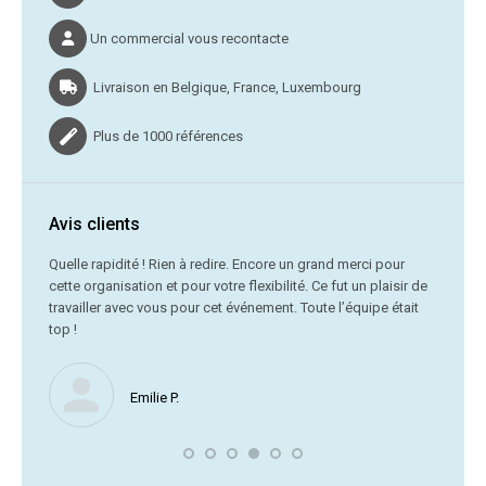
Un commercial vous recontacte
Livraison en Belgique, France, Luxembourg
Plus de 1000 références
Avis clients
C’était
Quelle rapidité ! Rien à redire. Encore un grand merci pour
cette organisation et pour votre flexibilité. Ce fut un plaisir de
Me
travailler avec vous pour cet événement. Toute l’équipe était
vr
top !
Nous ne
Emilie P.
profite 
vous av