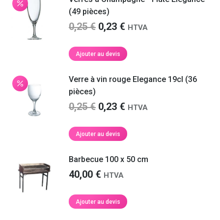
(49 pièces)
Le
Le
0,25
€
0,23
€
HTVA
prix
prix
initial
actuel
Ajouter au devis
était :
est :
0,25 €.
0,23 €.
Verre à vin rouge Elegance 19cl (36
pièces)
Le
Le
0,25
€
0,23
€
HTVA
prix
prix
initial
actuel
Ajouter au devis
était :
est :
0,25 €.
0,23 €.
Barbecue 100 x 50 cm
40,00
€
HTVA
Ajouter au devis