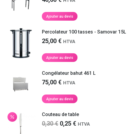
HTVA
Ajouter au devis
Percolateur 100 tasses - Samovar 15L
25,00
€
HTVA
Ajouter au devis
Congélateur bahut 461 L
75,00
€
HTVA
Ajouter au devis
Couteau de table
Le
Le
0,30
€
0,25
€
HTVA
prix
prix