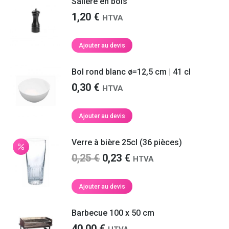
Salière en bois
1,20
€
HTVA
Ajouter au devis
Bol rond blanc ø=12,5 cm | 41 cl
0,30
€
HTVA
Ajouter au devis
Verre à bière 25cl (36 pièces)
Le
Le
0,25
€
0,23
€
HTVA
prix
prix
initial
actuel
Ajouter au devis
était :
est :
0,25 €.
0,23 €.
Barbecue 100 x 50 cm
40,00
€