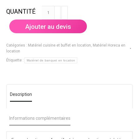
quantité
de
Four
Ajouter au devis
électrique
4
grilles
Catégories :
Matériel cuisine et buffet en location
,
Matériel Horeca en
GN1/1
location
Étiquette :
Matériel de banquet en location
Description
Informations complémentaires