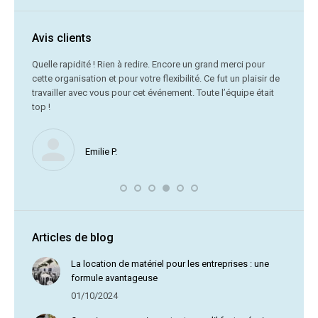
Avis clients
C’était
Quelle rapidité ! Rien à redire. Encore un grand merci pour
cette organisation et pour votre flexibilité. Ce fut un plaisir de
Me
travailler avec vous pour cet événement. Toute l’équipe était
vr
top !
Nous ne
Emilie P.
profite 
vous av
Articles de blog
La location de matériel pour les entreprises : une
formule avantageuse
01/10/2024