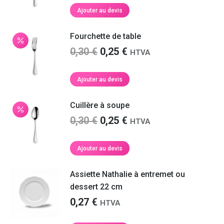
initial
actuel
Ajouter au devis
était :
est :
0,30 €.
0,25 €.
Fourchette de table
Le
Le
0,30
€
0,25
€
HTVA
prix
prix
initial
actuel
Ajouter au devis
était :
est :
0,30 €.
0,25 €.
Cuillère à soupe
Le
Le
0,30
€
0,25
€
HTVA
prix
prix
initial
actuel
Ajouter au devis
était :
est :
0,30 €.
0,25 €.
Assiette Nathalie à entremet ou
dessert 22 cm
0,27
€
HTVA