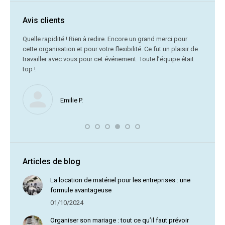
Avis clients
C’était
Quelle rapidité ! Rien à redire. Encore un grand merci pour
cette organisation et pour votre flexibilité. Ce fut un plaisir de
Me
travailler avec vous pour cet événement. Toute l’équipe était
vr
top !
Nous ne
Emilie P.
profite 
vous av
Articles de blog
La location de matériel pour les entreprises : une
formule avantageuse
01/10/2024
Organiser son mariage : tout ce qu’il faut prévoir