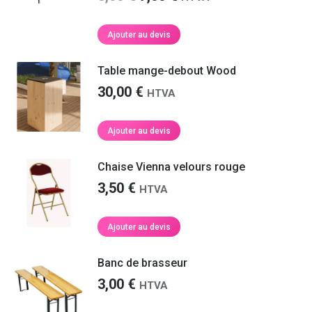
options
prix
prix
peuvent
initial
actuel
Ajouter au devis
être
était :
est :
choisies
8,00 €.
7,00 €.
Table mange-debout Wood
sur
la
30,00
€
HTVA
page
du
Ajouter au devis
produit
Chaise Vienna velours rouge
3,50
€
HTVA
Ajouter au devis
Banc de brasseur
3,00
€
HTVA