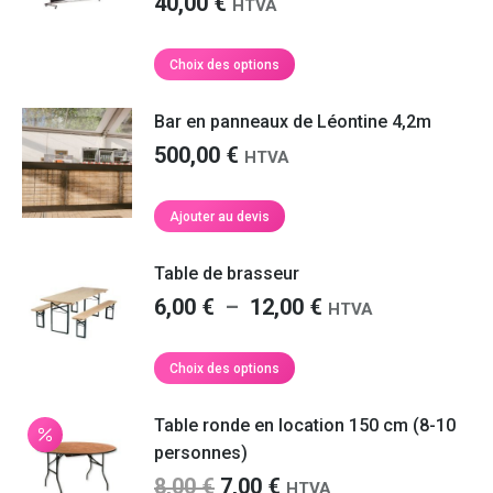
40,00
€
HTVA
Ce
Choix des options
produit
a
Bar en panneaux de Léontine 4,2m
plusieurs
500,00
€
HTVA
variations.
Les
options
Ajouter au devis
peuvent
être
Table de brasseur
choisies
sur
Plage
6,00
€
–
12,00
€
HTVA
la
de
page
prix :
Ce
Choix des options
du
produit
6,00 €
produit
a
à
Table ronde en location 150 cm (8-10
plusieurs
12,00 €
personnes)
variations.
Le
Le
8,00
€
7,00
€
Les
HTVA