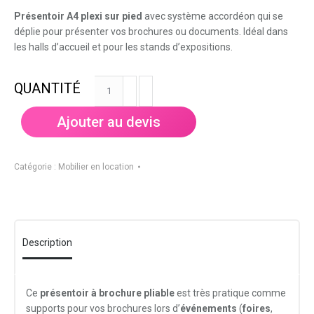
Présentoir A4 plexi sur pied
avec système accordéon qui se
déplie pour présenter vos brochures ou documents. Idéal dans
les halls d’accueil et pour les stands d’expositions.
quantité
de
Présentoir
Ajouter au devis
A4
plexi
Catégorie :
Mobilier en location
Description
Ce
présentoir à brochure pliable
est très pratique comme
supports pour vos brochures lors d’
événements
(
foires
,