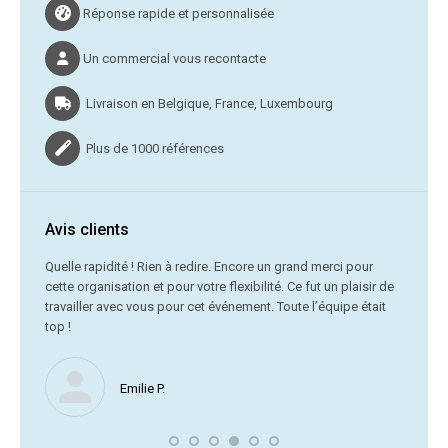
Réponse rapide et personnalisée
Un commercial vous recontacte
Livraison en Belgique, France, Luxembourg
Plus de 1000 références
Avis clients
C’était
Quelle rapidité ! Rien à redire. Encore un grand merci pour
cette organisation et pour votre flexibilité. Ce fut un plaisir de
Me
travailler avec vous pour cet événement. Toute l’équipe était
vr
top !
Nous ne
Emilie P.
profite 
vous av