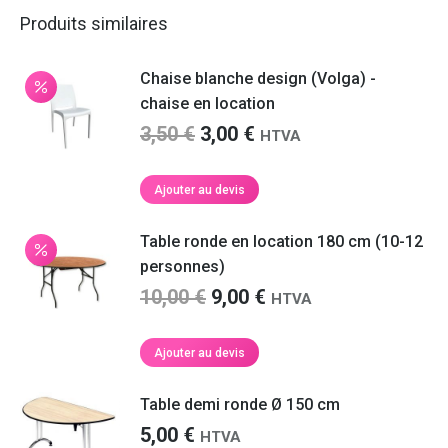
Produits similaires
Chaise blanche design (Volga) -
chaise en location
Le
Le
3,50
€
3,00
€
HTVA
prix
prix
initial
actuel
Ajouter au devis
était :
est :
3,50 €.
3,00 €.
Table ronde en location 180 cm (10-12
personnes)
Le
Le
10,00
€
9,00
€
HTVA
prix
prix
initial
actuel
Ajouter au devis
était :
est :
10,00 €.
9,00 €.
Table demi ronde Ø 150 cm
5,00
€
HTVA