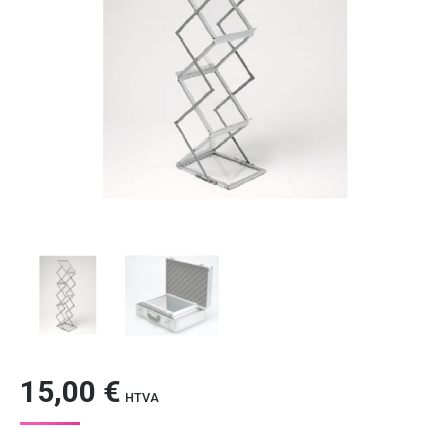
15,00
€
HTVA