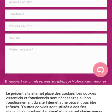
Veuillez
En envoyant ce formulaire, vous acceptez que ML-locations mémorise
laisser
et utilise les informations collectées afin de traiter votre demande. Si
ce
vous voulez en savoir plus sur notre politique de confidentialité, vous
Le présent site internet place des cookies. Les cookies
champ
la trouverez
ici
essentiels et fonctionnels sont nécessaires au bon
vide.
fonctionnement du site Internet et ne peuvent pas être
refusés. D’autres cookies sont utilisés à des fins
Oui, je donne mon consentement
statistiques (cookies d’analyse) et ne seront placés que si