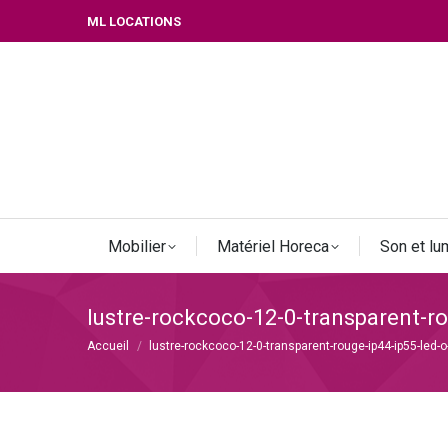
ML LOCATIONS
Mobilier
Matériel Horeca
Son et lu
lustre-rockcoco-12-0-transparent-
Vous êtes ici :
Accueil
lustre-rockcoco-12-0-transparent-rouge-ip44-ip55-le