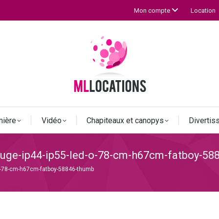
Location
Mon compte
mière
Vidéo
Chapiteaux et canopys
Diverti
rouge-ip44-ip55-led-o-78-cm-h67cm-fatboy-5
d-o-78-cm-h67cm-fatboy-58846-thumb