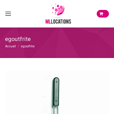
:
egoutfrite
Vous êtes ici :
Accueil
egoutfrite