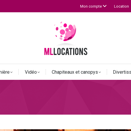
Location
Mon compte
mière
Vidéo
Chapiteaux et canopys
Diverti