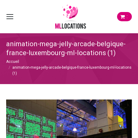
:
animation-mega-jelly-arcade-belgique-
france-luxembourg-ml-locations (1)
Vous êtes ici :
Accueil
animation-mega-jelly-arcade-belgique-france-luxembourg-ml-locations
(1)