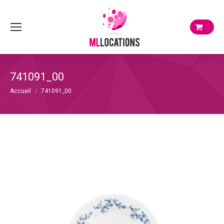
:
741091_00
Vous êtes ici :
Accueil
741091_00