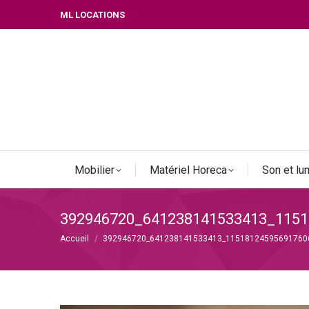
ML LOCATIONS
Mobilier
Matériel Horeca
Son et lu
392946720_641238141533413_1151
Vous êtes ici :
Accueil
392946720_641238141533413_11518124595691760