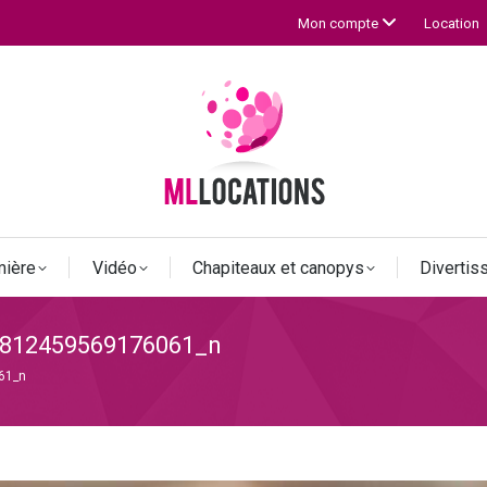
Location
Mon compte
mière
Vidéo
Chapiteaux et canopys
Diverti
812459569176061_n
61_n