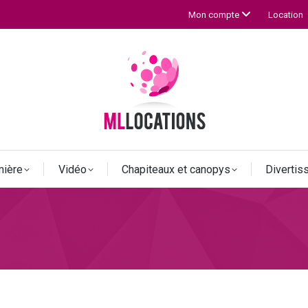
Location
Mon compte
mière
Vidéo
Chapiteaux et canopys
Diverti