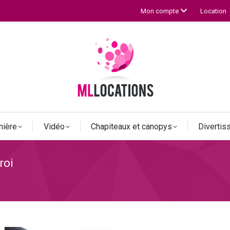
Location
Mon compte
mière
Vidéo
Chapiteaux et canopys
Diverti
roi