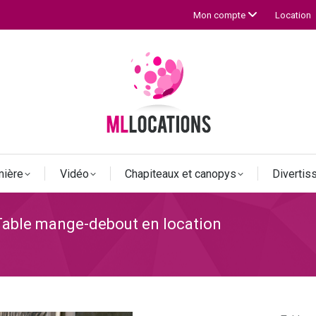
Location
Mon compte
mière
Vidéo
Chapiteaux et canopys
Diverti
Table mange-debout en location