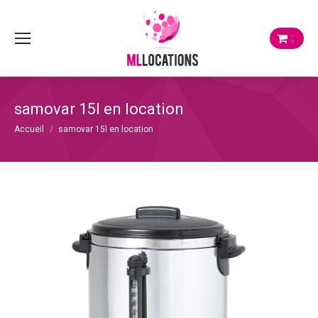
:
samovar 15l en location
Vous êtes ici :
Accueil
samovar 15l en location