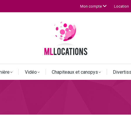
Location
Mon compte
mière
Vidéo
Chapiteaux et canopys
Diverti