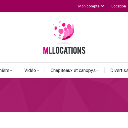
Location
Mon compte
mière
Vidéo
Chapiteaux et canopys
Diverti