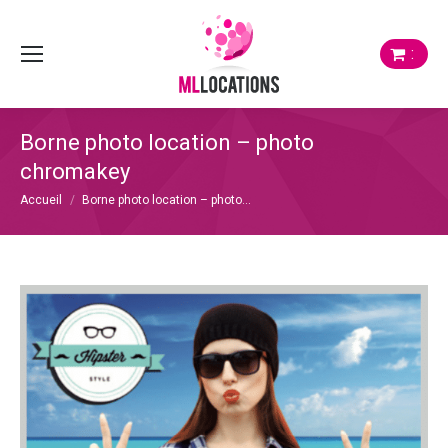
:
Borne photo location – photo
chromakey
Vous êtes ici :
Accueil
Borne photo location – photo…