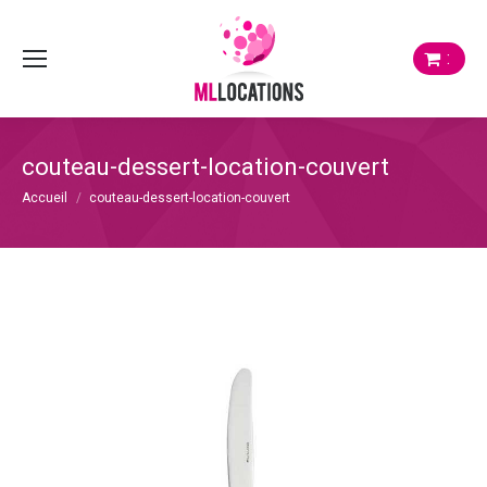
:
couteau-dessert-location-couvert
Vous êtes ici :
Accueil
couteau-dessert-location-couvert