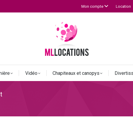
Location
Mon compte
mière
Vidéo
Chapiteaux et canopys
Diverti
t