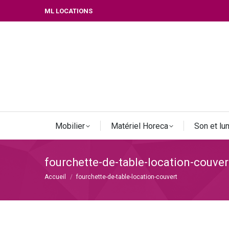
ML LOCATIONS
Mobilier
Matériel Horeca
Son et lu
fourchette-de-table-location-couver
Vous êtes ici :
Accueil
fourchette-de-table-location-couvert