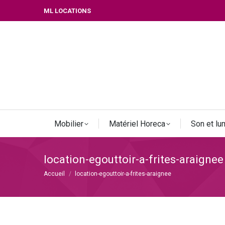
ML LOCATIONS
Mobilier
Matériel Horeca
Son et lu
location-egouttoir-a-frites-araignee
Vous êtes ici :
Accueil
location-egouttoir-a-frites-araignee