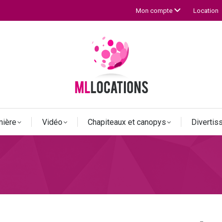
Location
Mon compte
mière
Vidéo
Chapiteaux et canopys
Diverti