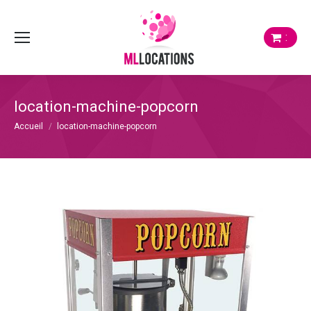
:
location-machine-popcorn
Vous êtes ici :
Accueil
location-machine-popcorn