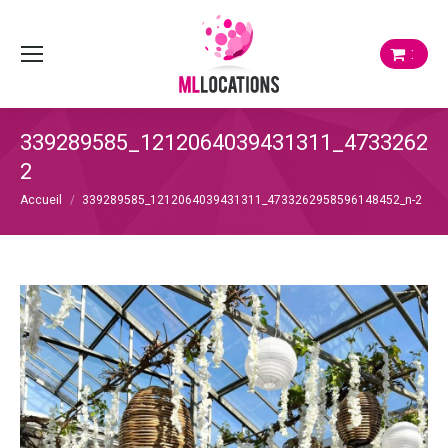
:
339289585_1212064039431311_47332629
2
Vous êtes ici :
Accueil
339289585_1212064039431311_4733262958596148452_n-2