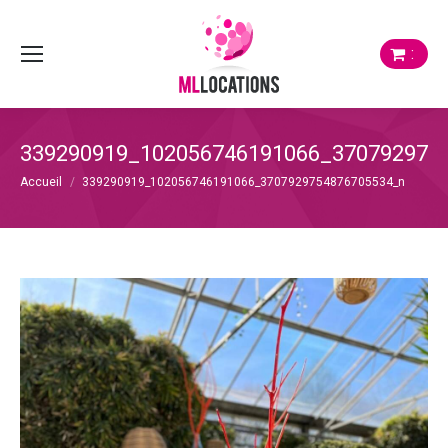
:
339290919_102056746191066_370792975
Vous êtes ici :
Accueil
339290919_102056746191066_3707929754876705534_n