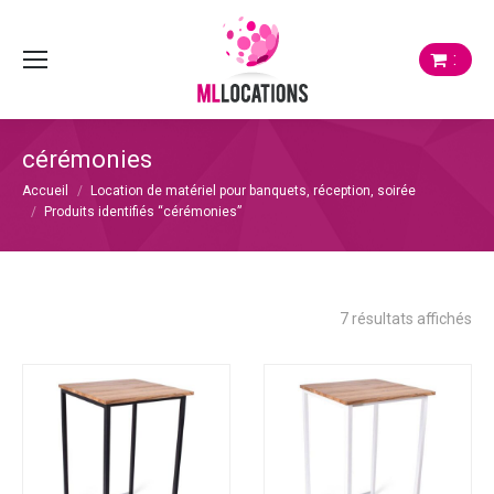
:
cérémonies
Vous êtes ici :
Accueil
Location de matériel pour banquets, réception, soirée
Produits identifiés “cérémonies”
Tri
7 résultats affichés
du
plu
réc
au
plu
anc