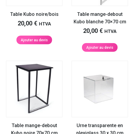
Table Kubo noire/bois
Table mange-debout
Kubo blanche 70×70 cm
20,00
€
HTVA
20,00
€
HTVA
Ajouter au devis
Ajouter au devis
Table mange-debout
Urne transparente en
Kubo noire 70×70 cm
plexiglass 30 x 30 cm