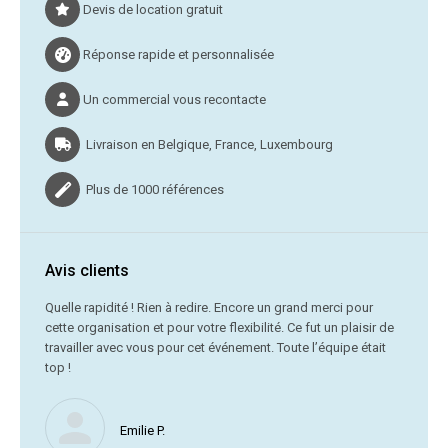
Devis de location gratuit
Réponse rapide et personnalisée
Un commercial vous recontacte
Livraison en Belgique, France, Luxembourg
Plus de 1000 références
Avis clients
C’était
Quelle rapidité ! Rien à redire. Encore un grand merci pour
cette organisation et pour votre flexibilité. Ce fut un plaisir de
Me
travailler avec vous pour cet événement. Toute l’équipe était
vr
top !
Nous ne
Emilie P.
profite 