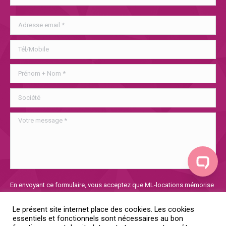
Veuillez
En envoyant ce formulaire, vous acceptez que ML-locations mémorise
laisser
et utilise les informations collectées afin de traiter votre demande. Si
ce
vous voulez en savoir plus sur notre politique de confidentialité, vous
Le présent site internet place des cookies. Les cookies
champ
la trouverez
ici
essentiels et fonctionnels sont nécessaires au bon
vide.