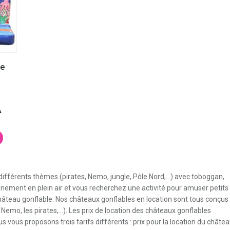
peuvent
options
op
être
peuvent
pe
choisies
être
êtr
sur
choisies
cho
la
sur
su
page
la
la
le
du
page
pa
produit
du
du
produit
pro
e
A
:
Ce
produit
00 €
a
plusieurs
00 €
différents thèmes (pirates, Nemo, jungle, Pôle Nord,…) avec toboggan,
variations.
énement en plein air et vous recherchez une activité pour amuser petits
Les
 château gonflable. Nos châteaux gonflables en location sont tous conçus
options
é Nemo, les pirates,…). Les prix de location des châteaux gonflables
peuvent
s vous proposons trois tarifs différents : prix pour la location du châte
être