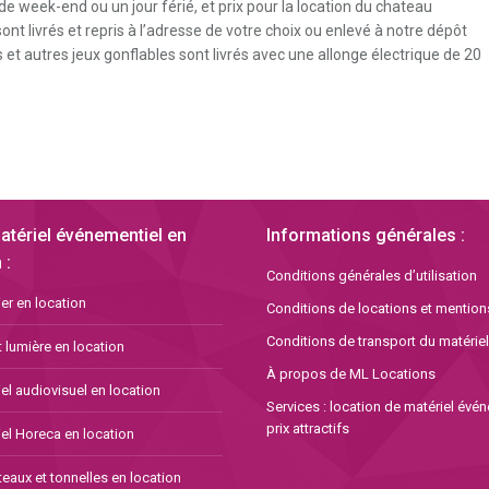
 de week-end ou un jour férié, et prix pour la location du chateau
choisies
t livrés et repris à l’adresse de votre choix ou enlevé à notre dépôt
sur
et autres jeux gonflables sont livrés avec une allonge électrique de 20
la
page
du
produit
atériel événementiel en
Informations générales :
 :
Conditions générales d’utilisation
er en location
Conditions de locations et mention
Conditions de transport du matériel
 lumière en location
À propos de ML Locations
el audiovisuel en location
Services : location de matériel évé
prix attractifs
el Horeca en location
eaux et tonnelles en location