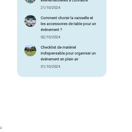
évènementielles à connaître
tions
uvent
21/10/2024
e
Comment choisir la vaisselle et
isies
les accessoires de table pour un
r
évènement ?
02/10/2024
ge
Checklist de matériel
duit
indispensable pour organiser un
événement en plein air
01/10/2024
au