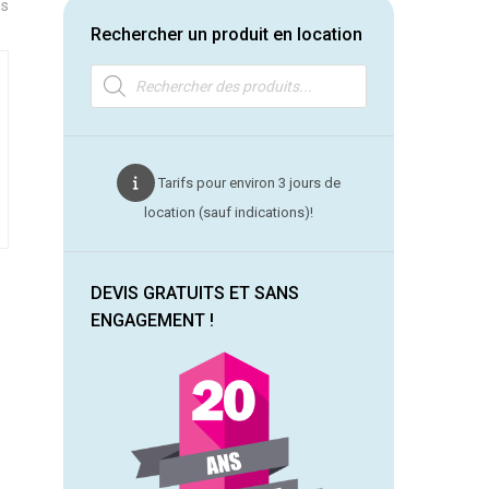
Trié
és
du
Rechercher un produit en location
plus
Recherche
récent
de
produits
au
plus
ancien
Tarifs pour environ 3 jours de
location (sauf indications)!
DEVIS GRATUITS ET SANS
ENGAGEMENT !
duit
€