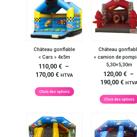
Nathalie S.
refaire appel à vous prochainement.
Les
options
peuvent
Martin F.
être
choisies
sur
la
Château gonflable
Château gonflab
page
« Cars » 4x5m
« camion de pompi
du
5,30×5,30m
produit
110,00
€
–
120,00
€
–
Plage
170,00
€
HTVA
Plag
190,00
€
de
HTV
de
prix :
Ce
Choix des options
produit
prix 
110,00 €
Choix des options
a
120,
à
plusieurs
à
170,00 €
variations.
190,
Les
options