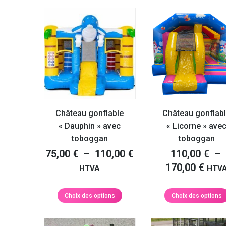
a
à
à
plusieurs
170,00 €
170,
variations.
Les
options
peuvent
être
choisies
sur
la
Château gonflable
Château gonflab
page
« Dauphin » avec
« Licorne » ave
du
toboggan
toboggan
produit
Plage
75,00
€
–
110,00
€
110,00
€
–
de
Plag
170,00
€
HTVA
HTV
prix :
de
75,00 €
prix 
Ce
Choix des options
Choix des options
produit
à
110,
a
110,00 €
à