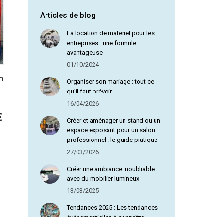
tions
Articles de blog
uvent
Olga D
e
La location de matériel pour les
isies
entreprises : une formule
r
avantageuse
01/10/2024
ge
m
Organiser son mariage : tout ce
duit
qu’il faut prévoir
16/04/2026
Plage
€
Créer et aménager un stand ou un
de
espace exposant pour un salon
professionnel : le guide pratique
prix :
27/03/2026
75,00 €
duit
à
Créer une ambiance inoubliable
avec du mobilier lumineux
110,00 €
sieurs
13/03/2025
iations.
Tendances 2025 : Les tendances
s