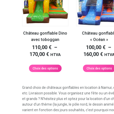
peuvent
être
choisies
sur
la
page
Château gonflable Dino
Château gonflab
du
avec toboggan
« Océan »
produit
110,00
€
–
100,00
€
–
Plage
Plag
170,00
€
160,00
€
HTVA
HTV
de
de
prix :
prix 
Ce
Choix des options
Choix des options
produit
110,00 €
100,
a
à
à
plusieurs
170,00 €
160,
Grand choix de châteaux gonflables en location à Namur, 
variations.
etc. Livraison possible. Vous organisez une fête ou un év
Les
et grands ? N’hésitez plus et optez pour la location d’un
options
autour d’un thème (la jungle, le pôle nord, le dessin anim
peuvent
varient en fonction des jours souhaités, c’est pourquoi nou
être