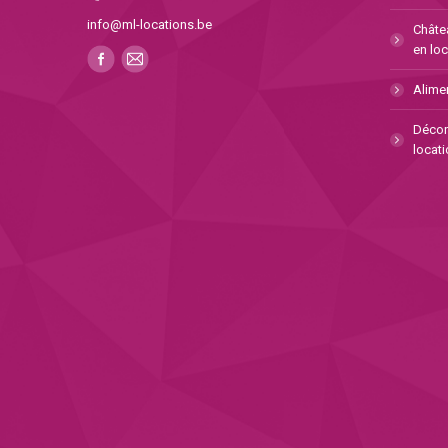
info@ml-locations.be
Châte
en loc
Alimen
Décor
locati