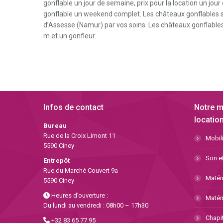
gonflable un jour de semaine, prix pour la location un jour
choisies
gonflable un weekend complet. Les châteaux gonflables son
sur
d’Assesse (Namur) par vos soins. Les châteaux gonflables 
la
m et un gonfleur.
page
du
produit
Infos de contact
Notre m
location
Bureau
Rue de la Croix Limont 11
Mobili
5590 Ciney
Son et
Entrepôt
Rue du Marché Couvert 9a
Matéri
5590 Ciney
Heures d’ouverture :
Matéri
Du lundi au vendredi : 08h00 – 17h30
Chapit
+32 83 65 77 95