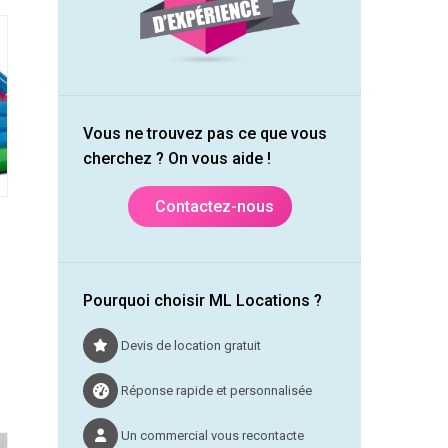
sieurs
€
iations.
s
tions
uvent
Vous ne trouvez pas ce que vous
e
cherchez ? On vous aide !
isies
r
Contactez-nous
ge
duit
Pourquoi choisir ML Locations ?
Devis de location gratuit
Réponse rapide et personnalisée
duit
€
Un commercial vous recontacte