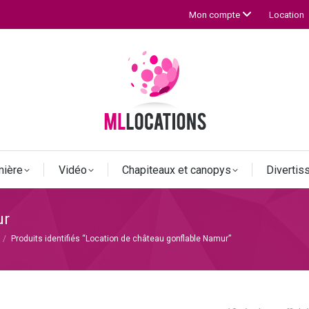
Location
Mon compte
mière
Vidéo
Chapiteaux et canopys
Diverti
ur
Produits identifiés “Location de château gonflable Namur”