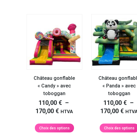
Château gonflable
Château gonflab
« Candy » avec
« Panda » avec
toboggan
toboggan
110,00
€
–
110,00
€
–
Plage
Plag
170,00
€
170,00
€
HTVA
HTV
de
de
prix :
prix 
Ce
Choix des options
Choix des options
produit
110,00 €
110,