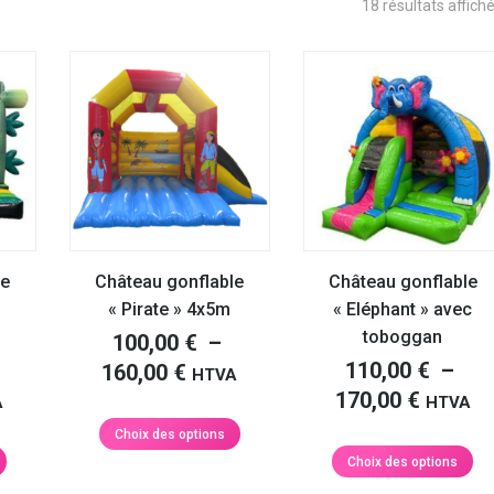
18 résultats affich
le
Château gonflable
Château gonflable
« Pirate » 4x5m
« Eléphant » avec
toboggan
100,00
€
–
110,00
€
–
Plage
160,00
€
HTVA
e
Plage
170,00
€
de
A
HTVA
de
prix :
Ce
Choix des options
produit
:
prix :
Ce
100,00 €
Ce
Choix des options
a
produit
pro
00 €
110,00 
à