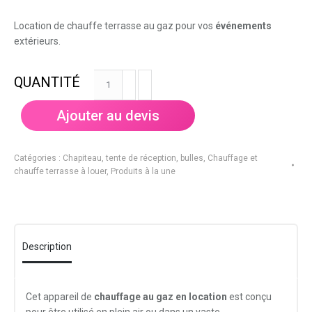
Location de chauffe terrasse au gaz pour vos
événements
extérieurs.
quantité
de
Chauffage
Ajouter au devis
de
terrasse
Catégories :
Chapiteau, tente de réception, bulles
,
Chauffage et
chauffe terrasse à louer
,
Produits à la une
Description
Cet appareil de
chauffage
au gaz en location
est conçu
pour être utilisé en plein air ou dans un vaste