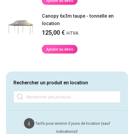
Ajouter au devis
produit
Canopy 6x3m taupe - tonnelle en
location
125,00
€
HTVA
Ajouter au devis
Rechercher un produit en location
Recherche
de
produits
Tarifs pour environ 3 jours de location (sauf
indications)!