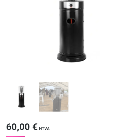
60,00
€
HTVA