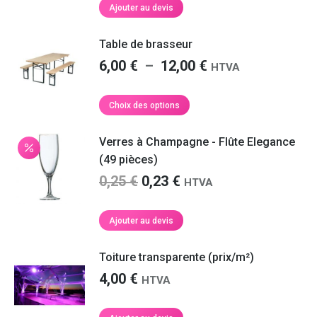
Ajouter au devis
Table de brasseur
Plage
6,00
€
–
12,00
€
HTVA
de
prix :
Ce
Choix des options
produit
6,00 €
a
à
Verres à Champagne - Flûte Elegance
plusieurs
12,00 €
(49 pièces)
variations.
Le
Le
0,25
€
0,23
€
Les
HTVA
options
prix
prix
peuvent
initial
actuel
Ajouter au devis
être
était :
est :
choisies
0,25 €.
0,23 €.
Toiture transparente (prix/m²)
sur
la
4,00
€
HTVA
page
du