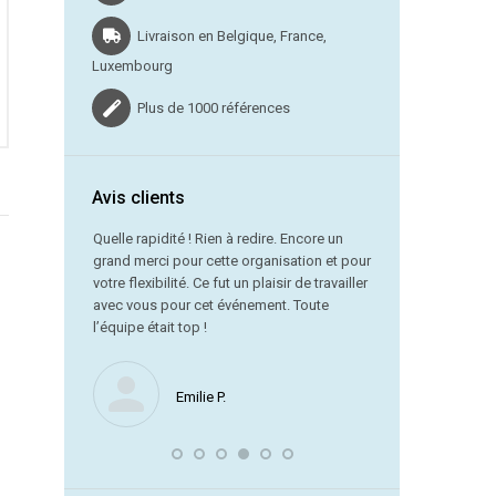
Livraison en Belgique, France,
Luxembourg
Plus de 1000 références
Avis clients
vraison dans
Quelle rapidité ! Rien à redire. Encore un
grand merci pour cette organisation et pour
Merci beauc
votre flexibilité. Ce fut un plaisir de travailler
service est
avec vous pour cet événement. Toute
référence !
l’équipe était top !
Nous ne manquerons
Emilie P.
encore avec vous. J
souligner la remarqu
laquelle vous avez 
dernière minute.