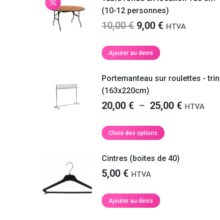
(10-12 personnes)
Le
Le
10,00
€
9,00
€
HTVA
prix
prix
initial
actuel
Ajouter au devis
était :
est :
10,00 €.
9,00 €.
Portemanteau sur roulettes - tri
(163x220cm)
Plage
20,00
€
–
25,00
€
HTVA
de
prix :
Ce
Choix des options
produit
20,00 €
a
à
Cintres (boites de 40)
plusieurs
25,00 €
5,00
€
HTVA
variations.
Les
options
Ajouter au devis
peuvent
être