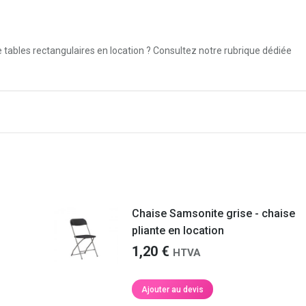
e tables rectangulaires en location ? Consultez notre rubrique dédiée
Votre équipe était très professionnelle et
Merci beaucoup pour votre li
ponctuelle, c’était parfait, merci à eux. Le
les temps
C’était super!
montage s’est très bien passé, le matériel
de location a été nettoyé sur place, rien à
dire.
Maïté M.
Chaise Samsonite grise - chaise
pliante en location
Géraldine C.
1,20
€
HTVA
tre
aque
de
Ajouter au devis
as de