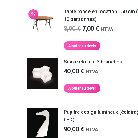
choisies
Table ronde en location 150 cm (
sur
la
10 personnes)
page
Le
Le
8,00
€
7,00
€
HTVA
du
prix
prix
produit
initial
actuel
Ajouter au devis
était :
est :
8,00 €.
7,00 €.
Snake étoile à 3 branches
40,00
€
HTVA
Ajouter au devis
Pupitre design lumineux (éclaira
LED)
90,00
€
HTVA