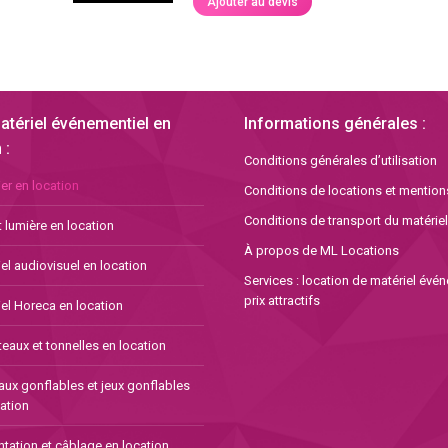
Ajouter au devis
atériel événementiel en
Informations générales :
 :
Conditions générales d’utilisation
er en location
Conditions de locations et mention
Conditions de transport du matériel
 lumière en location
À propos de ML Locations
el audiovisuel en location
Services : location de matériel évé
prix attractifs
el Horeca en location
eaux et tonnelles en location
aux gonflables et jeux gonflables
ation
tation et câblage en location