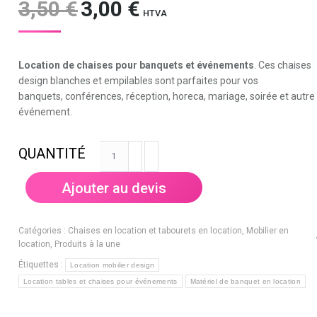
3,50
€
Le
3,00
€
Le
HTVA
prix
prix
initial
actuel
était :
est :
Location de chaises pour banquets et événements
. Ces chaises
3,50 €.
3,00 €.
design blanches et empilables sont parfaites pour vos
banquets, conférences, réception, horeca, mariage, soirée et autre
événement.
quantité
de
Chaise
Ajouter au devis
blanche
design
(Volga)
Catégories :
Chaises en location et tabourets en location
,
Mobilier en
-
location
,
Produits à la une
chaise
Étiquettes :
Location mobilier design
en
Location tables et chaises pour événements
Matériel de banquet en location
location