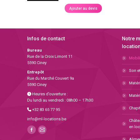
Ajouter au devis
Infos de contact
Notre m
location
Bureau
Rue de la Croix Limont 11
Mobili
5590 Ciney
Son et
Entrepôt
Rue du Marché Couvert 9a
Matéri
5590 Ciney
Heures d’ouverture :
Matéri
Du lundi au vendredi : 08h00 – 17h30
Chapit
+32 83 65 77 95
info@ml-locations.be
Châte
en loc
Alimen