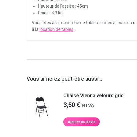
Hauteur de l’assise : 45cm
Poids : 3,3 kg
Vous êtes à la recherche de tables rondes à louer ou d
à la
location de tables
.
Service impeccable et
Je tenais à vous remercier
Vous aimerez peut-être aussi…
matériel de qualité !
tout particulièrement pour
votre service.
Chaise Vienna velours gris
is très satisfaite de vos services et
3,50
€
HTVA
iterai pas à faire appel à vous de
Les
livreurs étaient parfaits, polis,
au pour la location de matériel de
ponctuels
et j’ai vraiment apprécié d’ê
 et je vous recommanderai !
prévenu à l’avance de leur arrivée à ch
Ajouter au devis
fois. Je recommanderai votre société 
location de matériel et ne manquerai p