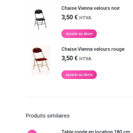
Nathalie S.
refaire appel à vous prochainement.
Chaise Vienna velours noir
3,50
€
HTVA
Martin F.
Ajouter au devis
Chaise Vienna velours rouge
3,50
€
HTVA
Ajouter au devis
Produits similaires
Table ronde en location 180 cm