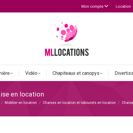
Location
Mon compte
mière
Vidéo
Chapiteaux et canopys
Diverti
ise en location
Mobilier en location
Chaises en location et tabourets en location
Chaise