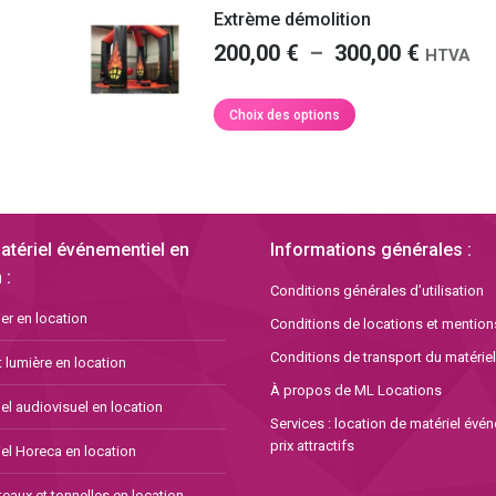
a
à
Extrème démolition
choisies
plusieurs
0 €
90,00 €
sur
Plage
200,00
€
–
300,00
€
variations.
HTVA
la
de
Les
page
options
prix :
Ce
Choix des options
du
peuvent
produit
200,00 
produit
être
a
à
choisies
plusieurs
300,00 
sur
variations.
 €
la
Les
atériel événementiel en
Informations générales :
page
options
du
 :
peuvent
Conditions générales d’utilisation
produit
être
er en location
Conditions de locations et mention
choisies
sur
Conditions de transport du matériel
 lumière en location
la
À propos de ML Locations
page
el audiovisuel en location
Services : location de matériel évé
du
prix attractifs
produit
el Horeca en location
eaux et tonnelles en location