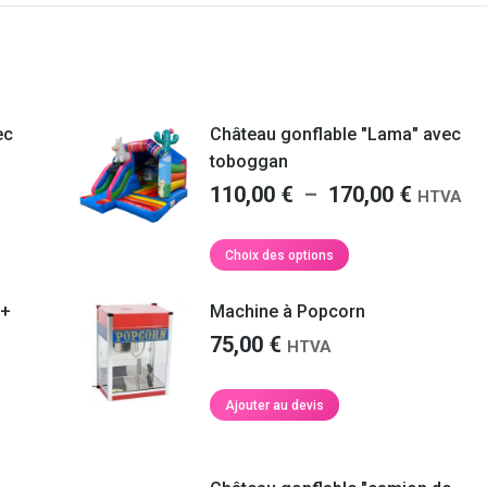
ec
Château gonflable "Lama" avec
toboggan
Plage
110,00
€
–
170,00
€
HTVA
de
prix :
Ce
Choix des options
produit
0 €
110,00 
a
à
 +
Machine à Popcorn
plusieurs
0 €
170,00 
75,00
€
HTVA
variations.
Les
options
Ajouter au devis
peuvent
être
choisies