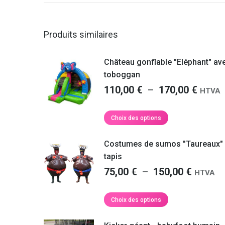
Nathalie S.
refaire appel à vous prochainement.
Martin F.
Produits similaires
Château gonflable "Eléphant" av
toboggan
Plage
110,00
€
–
170,00
€
HTVA
de
prix :
Ce
Choix des options
produit
110,0
a
à
Costumes de sumos "Taureaux"
plusieurs
170,0
tapis
variations.
Plage
75,00
€
–
150,00
€
Les
HTVA
options
de
peuvent
prix :
Ce
Choix des options
être
produit
75,00 €
choisies
a