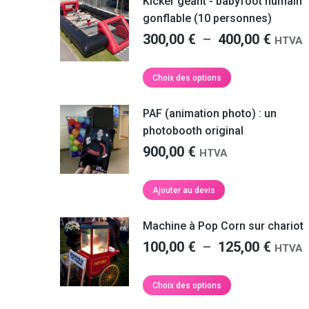
à
Kicker géant - babyfoot humain
sur
plusieurs
la
150,00
gonflable (10 personnes)
variations.
page
Plage
300,00
€
–
400,00
€
Les
HTVA
du
options
de
produit
peuvent
prix :
Ce
Choix des options
être
produit
300,0
choisies
a
à
PAF (animation photo) : un
sur
plusieurs
la
400,0
photobooth original
variations.
page
900,00
€
Les
HTVA
du
options
produit
peuvent
Ajouter au devis
être
choisies
Machine à Pop Corn sur chariot
sur
la
Plage
100,00
€
–
125,00
€
HTVA
page
de
du
prix :
Ce
Choix des options
produit
produit
100,0