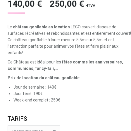
140,00
€
250,00
€
Plage
–
HTVA
de
prix :
140,00 €
Le
château gonflable en location
LEGO couvert dispose de
à
surfaces récréatives et rebondissantes et est entièrement couvert!
250,00 €
Ce château gonflable à louer mesure 5,5m sur 5,5m et est
l’attraction parfaite pour animer vos fêtes et faire plaisir aux
enfants!
Ce Château est idéal pour les
fêtes comme les anniversaires,
communions, fancy-fair,…
Prix de location du château gonflable :
Jour de semaine : 140€
Jour férié: 190€
Week-end complet : 250€
TARIFS