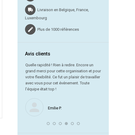
Livraison en Belgique, France,
Luxembourg
Plus de 1000 références
Avis clients
vraison dans
Quelle rapidité ! Rien à redire. Encore un
grand merci pour cette organisation et pour
Merci beauc
votre flexibilité. Ce fut un plaisir de travailler
service est
avec vous pour cet événement. Toute
référence !
l’équipe était top !
Nous ne manquerons
Emilie P.
encore avec vous. J
souligner la remarqu
laquelle vous avez 
dernière minute.