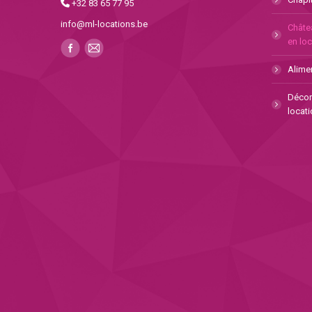
+32 83 65 77 95
info@ml-locations.be
Châte
en loc
Alimen
Décor
locati