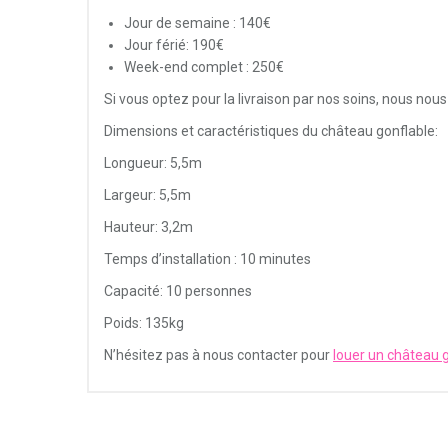
Jour de semaine : 140€
Jour férié: 190€
Week-end complet : 250€
Si vous optez pour la livraison par nos soins, nous 
Dimensions et caractéristiques du château gonflable:
Longueur: 5,5m
Largeur: 5,5m
Hauteur: 3,2m
Service impeccable et
Je tenais à vous remercier
Temps d’installation : 10 minutes
matériel de qualité !
tout particulièrement pour
votre service.
Capacité: 10 personnes
Poids: 135kg
is très satisfaite de vos services et
iterai pas à faire appel à vous de
Les
livreurs étaient parfaits, polis,
N’hésitez pas à nous contacter pour
louer un château 
au pour la location de matériel de
ponctuels
et j’ai vraiment apprécié d’ê
 et je vous recommanderai !
prévenu à l’avance de leur arrivée à ch
fois. Je recommanderai votre société 
location de matériel et ne manquerai p