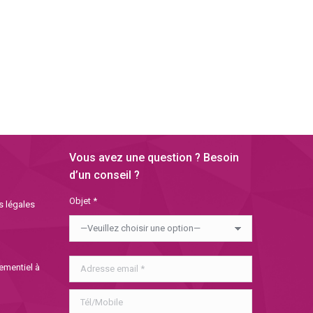
€
€
Vous avez une question ? Besoin
d’un conseil ?
Objet *
s légales
nementiel à