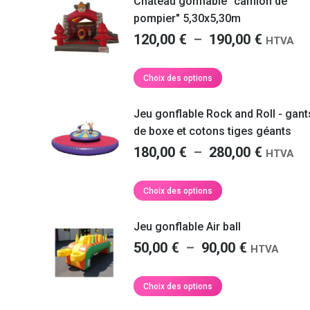
Château gonflable "camion de
sur
 €
la
pompier" 5,30x5,30m
page
Plage
120,00
€
–
190,00
€
HTVA
du
de
produit
prix :
Ce
Choix des options
produit
0 €
120,00 
a
à
Jeu gonflable Rock and Roll - gant
plusieurs
0 €
190,00 
de boxe et cotons tiges géants
variations.
Plage
180,00
€
–
280,00
€
Les
HTVA
options
de
peuvent
prix :
Ce
Choix des options
être
produit
180,00 
choisies
a
à
Jeu gonflable Air ball
sur
plusieurs
la
280,00 
Plage
50,00
€
–
90,00
€
variations.
HTVA
page
de
Les
du
options
prix :
Ce
Choix des options
produit
peuvent
produit
0 €
50,00 €
être