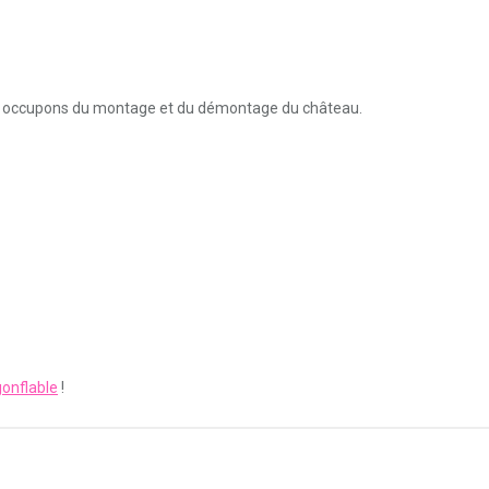
nous occupons du montage et du démontage du château.
Votre équipe était très professionnelle et
Merci beaucoup pour votre li
ponctuelle, c’était parfait, merci à eux. Le
les temps
C’était super!
montage s’est très bien passé, le matériel
de location a été nettoyé sur place, rien à
dire.
Maïté M.
gonflable
!
Géraldine C.
tre
aque
de
as de