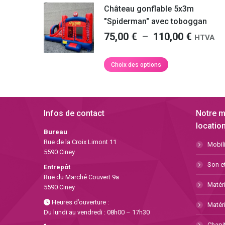
a
à
Château gonflable 5x3m
plusieurs
125,0
"Spiderman" avec toboggan
variations.
Plage
75,00
€
–
110,00
€
Les
HTVA
options
de
peuvent
prix :
Ce
Choix des options
être
produit
75,00 €
choisies
a
à
sur
plusieurs
la
110,00
variations.
Infos de contact
Notre m
page
Les
du
location
options
Bureau
produit
peuvent
Rue de la Croix Limont 11
Mobili
être
5590 Ciney
choisies
Son et
Entrepôt
sur
Rue du Marché Couvert 9a
la
Matéri
5590 Ciney
page
Heures d’ouverture :
Matéri
du
Du lundi au vendredi : 08h00 – 17h30
produit
Chapit