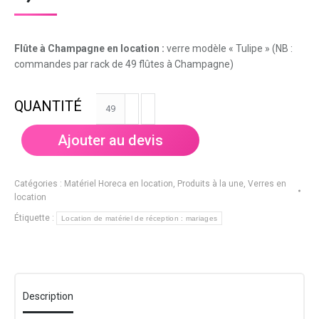
Flûte à Champagne en location :
verre modèle « Tulipe » (NB :
commandes par rack de 49 flûtes à Champagne)
quantité
de
Flûte
Ajouter au devis
à
Champagne
"Tulipe"
Catégories :
Matériel Horeca en location
,
Produits à la une
,
Verres en
17cl
location
(49
Étiquette :
Location de matériel de réception : mariages
pièces)
Description