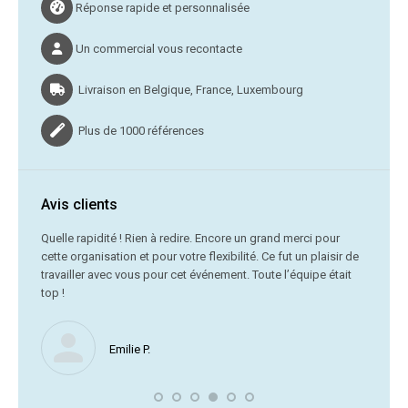
Réponse rapide et personnalisée
Un commercial vous recontacte
Livraison en Belgique, France, Luxembourg
Plus de 1000 références
Avis clients
C’était
Quelle rapidité ! Rien à redire. Encore un grand merci pour
cette organisation et pour votre flexibilité. Ce fut un plaisir de
Me
travailler avec vous pour cet événement. Toute l’équipe était
vr
top !
Nous ne
Emilie P.
profite 
vous av