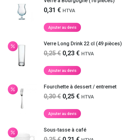
Verre à Bourgogne (16 pièces)
0,31
€
HTVA
Ajouter au devis
Verre Long Drink 22 cl (49 pièces)
Le
Le
0,25
€
0,23
€
HTVA
prix
prix
initial
actuel
Ajouter au devis
était :
est :
0,25 €.
0,23 €.
Fourchette à dessert / entremet
Le
Le
0,30
€
0,25
€
HTVA
prix
prix
initial
actuel
Ajouter au devis
était :
est :
0,30 €.
0,25 €.
Sous-tasse à café
Le
Le
0,25
€
0,21
€
HTVA