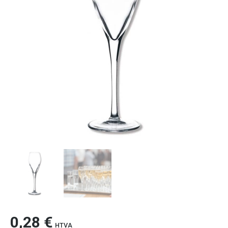
0,28
€
HTVA