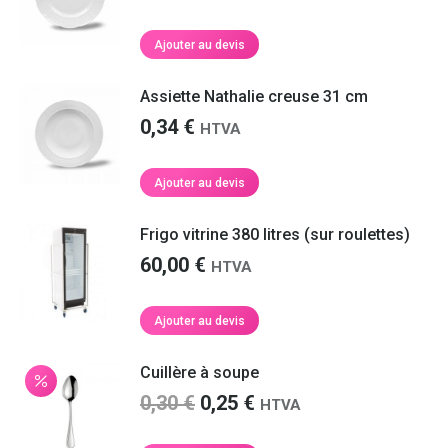
Ajouter au devis
Assiette Nathalie creuse 31 cm
0,34
€
HTVA
Ajouter au devis
Frigo vitrine 380 litres (sur roulettes)
60,00
€
HTVA
Ajouter au devis
Cuillère à soupe
Le
Le
0,30
€
0,25
€
HTVA
prix
prix