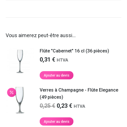
Vous aimerez peut-être aussi…
Flûte "Cabernet" 16 cl (36 pièces)
0,31
€
HTVA
Ajouter au devis
Verres à Champagne - Flûte Elegance
(49 pièces)
Le
Le
0,25
€
0,23
€
HTVA
prix
prix
initial
actuel
Ajouter au devis