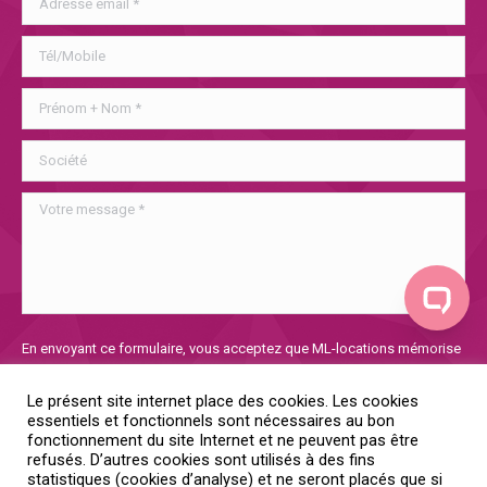
Veuillez
En envoyant ce formulaire, vous acceptez que ML-locations mémorise
laisser
et utilise les informations collectées afin de traiter votre demande. Si
ce
vous voulez en savoir plus sur notre politique de confidentialité, vous
Le présent site internet place des cookies. Les cookies
champ
la trouverez
ici
essentiels et fonctionnels sont nécessaires au bon
vide.
fonctionnement du site Internet et ne peuvent pas être
refusés. D’autres cookies sont utilisés à des fins
Oui, je donne mon consentement
statistiques (cookies d’analyse) et ne seront placés que si