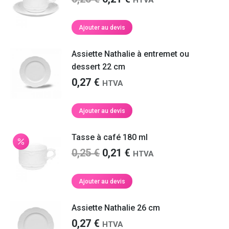
prix
prix
initial
actuel
Ajouter au devis
était :
est :
0,25 €.
0,21 €.
Assiette Nathalie à entremet ou
dessert 22 cm
0,27
€
HTVA
Ajouter au devis
Tasse à café 180 ml
Le
Le
0,25
€
0,21
€
HTVA
prix
prix
initial
actuel
Ajouter au devis
était :
est :
0,25 €.
0,21 €.
Assiette Nathalie 26 cm
0,27
€
HTVA