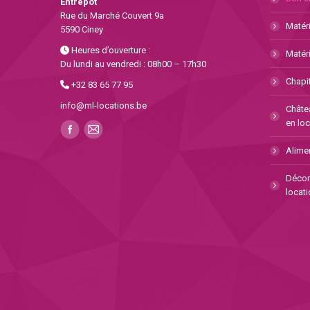
Entrepôt
Rue du Marché Couvert 9a
Matéri
5590 Ciney
Heures d’ouverture :
Matéri
Du lundi au vendredi : 08h00 – 17h30
Chapit
+32 83 65 77 95
info@ml-locations.be
Châte
en loc
Alimen
Décor
locati