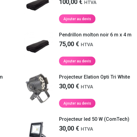
100,00
€
HTVA
Ajouter au devis
Pendrillon molton noir 6 m x 4 m
75,00
€
HTVA
Ajouter au devis
Votre équipe était très professionnelle et
Merci beaucoup pour votre li
ponctuelle, c’était parfait, merci à eux. Le
les temps
C’était super!
 m
Projecteur Elation Opti Tri White
montage s’est très bien passé, le matériel
de location a été nettoyé sur place, rien à
30,00
€
HTVA
dire.
Maïté M.
Ajouter au devis
Géraldine C.
tre
Projecteur led 50 W (ComTech)
aque
de
30,00
€
HTVA
as de