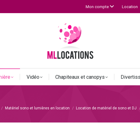
Location
Mon compte
mière
Vidéo
Chapiteaux et canopys
Diverti
Matériel sono et lumières en location
Location de matériel de sono et DJ