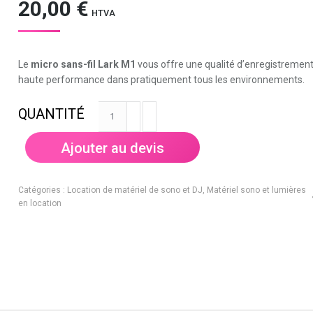
20,00
€
HTVA
Le
micro sans-fil Lark M1
vous offre une qualité d’enregistremen
haute performance dans pratiquement tous les environnements.
quantité
de
Micro
Ajouter au devis
-
Digital
wireless
Catégories :
Location de matériel de sono et DJ
,
Matériel sono et lumières
system
en location