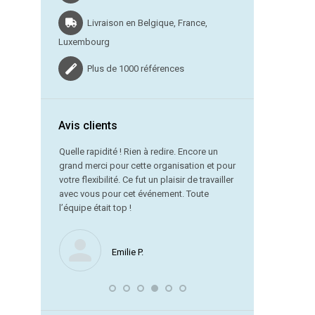
Livraison en Belgique, France,
Luxembourg
Plus de 1000 références
Avis clients
vraison dans
Quelle rapidité ! Rien à redire. Encore un
grand merci pour cette organisation et pour
Merci beauc
votre flexibilité. Ce fut un plaisir de travailler
service est
avec vous pour cet événement. Toute
référence !
l’équipe était top !
Nous ne manquerons
Emilie P.
encore avec vous. J
souligner la remarqu
laquelle vous avez 
dernière minute.