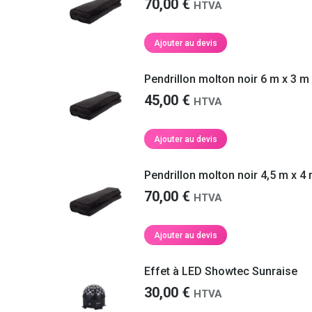
70,00
€
HTVA
Ajouter au devis
Pendrillon molton noir 6 m x 3 m
45,00
€
HTVA
Ajouter au devis
Service impeccable et
Je tenais à vous remercier
Pendrillon molton noir 4,5 m x 4
matériel de qualité !
tout particulièrement pour
70,00
€
HTVA
votre service.
is très satisfaite de vos services et
Ajouter au devis
iterai pas à faire appel à vous de
Les
livreurs étaient parfaits, polis,
au pour la location de matériel de
ponctuels
et j’ai vraiment apprécié d’ê
 et je vous recommanderai !
Effet à LED Showtec Sunraise
prévenu à l’avance de leur arrivée à ch
fois. Je recommanderai votre société 
30,00
€
HTVA
location de matériel et ne manquerai p