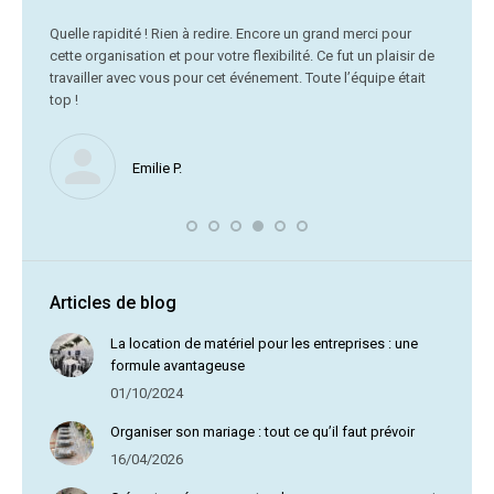
C’était
Quelle rapidité ! Rien à redire. Encore un grand merci pour
cette organisation et pour votre flexibilité. Ce fut un plaisir de
Me
travailler avec vous pour cet événement. Toute l’équipe était
vr
top !
Nous ne
Emilie P.
profite 
vous av
Articles de blog
La location de matériel pour les entreprises : une
formule avantageuse
01/10/2024
Organiser son mariage : tout ce qu’il faut prévoir
16/04/2026