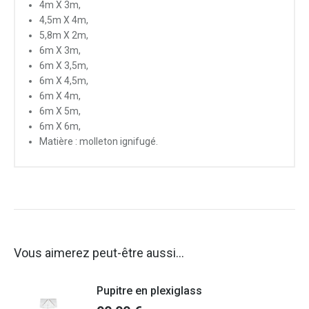
4m X 3m,
4,5m X 4m,
5,8m X 2m,
6m X 3m,
6m X 3,5m,
6m X 4,5m,
6m X 4m,
6m X 5m,
6m X 6m,
Matière : molleton ignifugé.
Vous aimerez peut-être aussi…
Pupitre en plexiglass