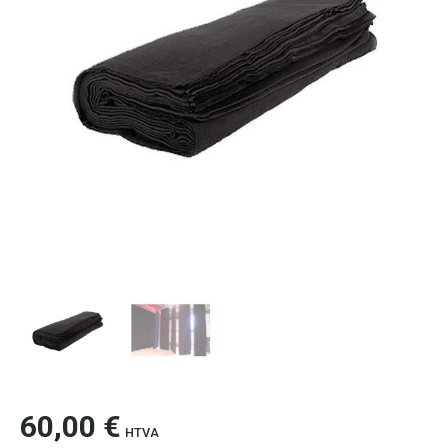
60,00
€
HTVA