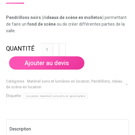
Pendrillons noirs
(
rideaux de scène en molleton
) permettant
de faire un
fond de scène
ou de créer différentes parties de la
salle.
quantité
de
Pendrillon
Ajouter au devis
molton
noir
6
Catégories :
Matériel sono et lumières en location
,
Pendrillons, rideau
m
de scène en location
x
Étiquette :
Location matériel concerts et spectacles
3,5
m
Description