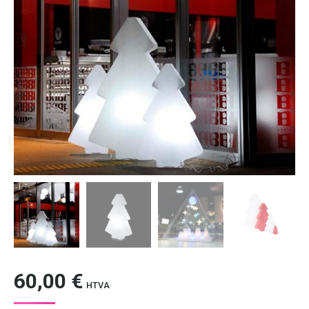
60,00
€
HTVA