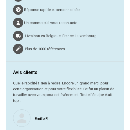
Réponse rapide et personnalisée
Un commercial vous recontacte
Livraison en Belgique, France, Luxembourg
Plus de 1000 références
Avis clients
C’était
Quelle rapidité ! Rien à redire. Encore un grand merci pour
cette organisation et pour votre flexibilité. Ce fut un plaisir de
Me
travailler avec vous pour cet événement. Toute l’équipe était
vr
top !
Nous ne
Emilie P.
profite 
vous av