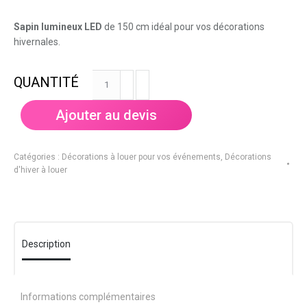
Sapin lumineux LED
de 150 cm idéal pour vos décorations
hivernales.
quantité
de
Sapin
Ajouter au devis
lumineux
LED
1,5
Catégories :
Décorations à louer pour vos événements
,
Décorations
m
d'hiver à louer
Description
Informations complémentaires