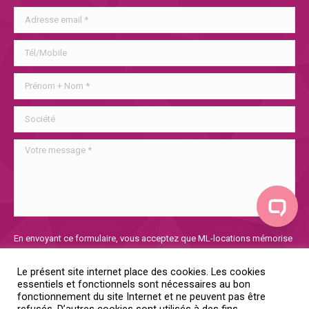
Veuillez
En envoyant ce formulaire, vous acceptez que ML-locations mémorise
laisser
et utilise les informations collectées afin de traiter votre demande. Si
ce
vous voulez en savoir plus sur notre politique de confidentialité, vous
Le présent site internet place des cookies. Les cookies
champ
la trouverez
ici
essentiels et fonctionnels sont nécessaires au bon
vide.
fonctionnement du site Internet et ne peuvent pas être