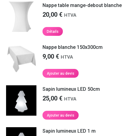
a
Nappe table mange-debout blanche
plusieurs
20,00
€
HTVA
variations.
Les
options
Détails
peuvent
être
Nappe blanche 150x300cm
choisies
sur
9,00
€
HTVA
la
page
Ajouter au devis
du
produit
Sapin lumineux LED 50cm
25,00
€
HTVA
Ajouter au devis
Sapin lumineux LED 1 m