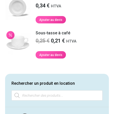
0,34
€
HTVA
Ajouter au devis
Sous-tasse à café
Le
Le
0,25
€
0,21
€
HTVA
prix
prix
initial
actuel
Ajouter au devis
était :
est :
0,25 €.
0,21 €.
Rechercher un produit en location
Recherche
de
produits