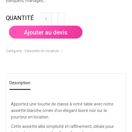
banquets, mariages,…
quantité
de
Assiette
Ajouter au devis
Néo
Black
27cm
Catégorie :
Vaisselle en location
-
blanche
liseré
noir
Description
Apportez une touche de classe à votre table avec notre
assiette blanche ornée d’un élégant liseré noir sur le
pourtour en location.
Cette assiette allie simplicité et raffinement, idéale pour