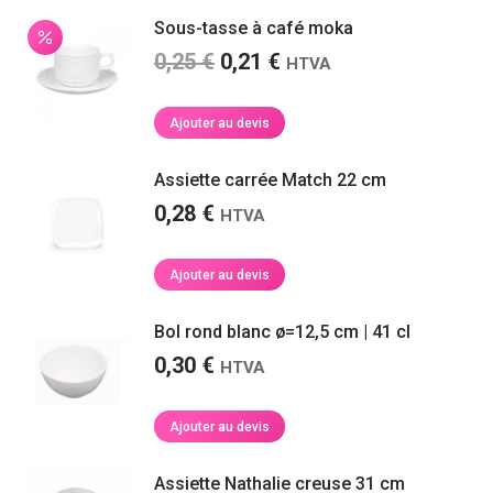
Sous-tasse à café moka
Le
Le
0,25
€
0,21
€
HTVA
prix
prix
initial
actuel
Ajouter au devis
était :
est :
0,25 €.
0,21 €.
Assiette carrée Match 22 cm
0,28
€
HTVA
Ajouter au devis
Bol rond blanc ø=12,5 cm | 41 cl
0,30
€
HTVA
Ajouter au devis
Assiette Nathalie creuse 31 cm