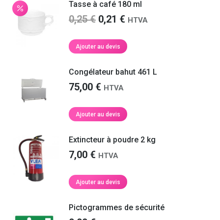
0,30 €.
0,23 €.
Tasse à café 180 ml
Le
Le
0,25
€
0,21
€
HTVA
prix
prix
initial
actuel
Ajouter au devis
était :
est :
0,25 €.
0,21 €.
Congélateur bahut 461 L
75,00
€
HTVA
Ajouter au devis
Extincteur à poudre 2 kg
7,00
€
HTVA
Ajouter au devis
Pictogrammes de sécurité