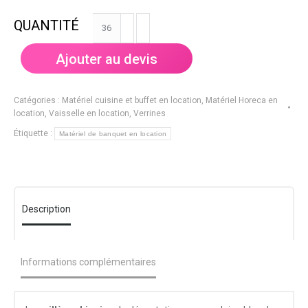
quantité
de
Cuillère
Ajouter au devis
chinoise
de
dégustation
Catégories :
Matériel cuisine et buffet en location
,
Matériel Horeca en
location
,
Vaisselle en location
,
Verrines
Étiquette :
Matériel de banquet en location
Description
Informations complémentaires