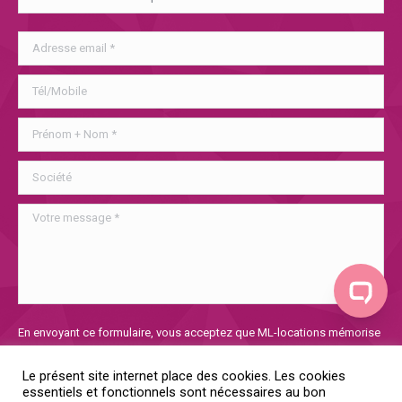
Veuillez
En envoyant ce formulaire, vous acceptez que ML-locations mémorise
laisser
et utilise les informations collectées afin de traiter votre demande. Si
ce
vous voulez en savoir plus sur notre politique de confidentialité, vous
Le présent site internet place des cookies. Les cookies
champ
la trouverez
ici
essentiels et fonctionnels sont nécessaires au bon
vide.