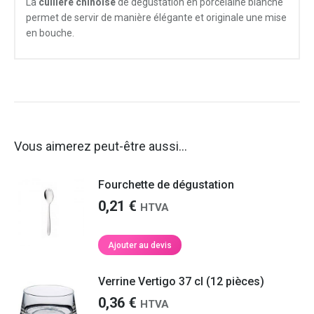
La
cuillère chinoise
de dégustation en porcelaine blanche
permet de servir de manière élégante et originale une mise
en bouche.
Vous aimerez peut-être aussi…
Fourchette de dégustation
0,21
€
HTVA
Ajouter au devis
Verrine Vertigo 37 cl (12 pièces)
0,36
€
HTVA