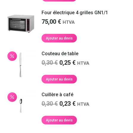
était :
est :
0,25 €.
0,23 €.
Four électrique 4 grilles GN1/1
75,00
€
HTVA
Ajouter au devis
Couteau de table
Le
Le
0,30
€
0,25
€
HTVA
prix
prix
initial
actuel
Ajouter au devis
était :
est :
0,30 €.
0,25 €.
Cuillère à café
Le
Le
0,30
€
0,23
€
HTVA
prix
prix
initial
actuel
Ajouter au devis
était :
est :