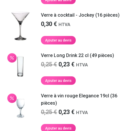
Ajouter au devis
Verre à cocktail - Jockey (16 pièces)
0,30
€
HTVA
Ajouter au devis
Verre Long Drink 22 cl (49 pièces)
Le
Le
0,25
€
0,23
€
HTVA
prix
prix
initial
actuel
Ajouter au devis
était :
est :
0,25 €.
0,23 €.
Verre à vin rouge Elegance 19cl (36
pièces)
Le
Le
0,25
€
0,23
€
HTVA
prix
prix
initial
actuel
Ajouter au devis