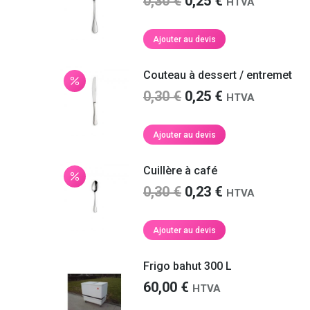
Le
Le
0,30
€
0,25
€
Nathalie S.
HTVA
refaire appel à vous prochainement.
prix
prix
initial
actuel
Ajouter au devis
Martin F.
était :
est :
0,30 €.
0,25 €.
Couteau à dessert / entremet
Le
Le
0,30
€
0,25
€
HTVA
prix
prix
initial
actuel
Ajouter au devis
était :
est :
0,30 €.
0,25 €.
Cuillère à café
Le
Le
0,30
€
0,23
€
HTVA
prix
prix
initial
actuel
Ajouter au devis
était :
est :
0,30 €.
0,23 €.
Frigo bahut 300 L
60,00
€
HTVA