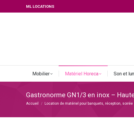
ML LOCATIONS
Mobilier
Matériel Horeca
Son et lu
Gastronorme GN1/3 en inox – Haut
Vous êtes ici :
Accueil
Location de matériel pour banquets, réception, soirée