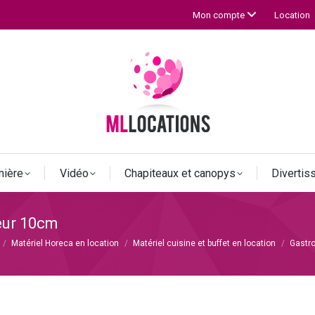
Location
Mon compte
mière
Vidéo
Chapiteaux et canopys
Diverti
eur 10cm
Matériel Horeca en location
Matériel cuisine et buffet en location
Gastr