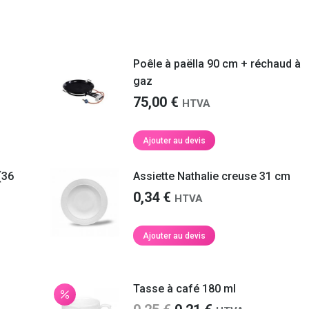
Poêle à paëlla 90 cm + réchaud à
gaz
75,00
€
HTVA
Ajouter au devis
Votre équipe était très professionnelle et
Merci beaucoup pour votre li
ponctuelle, c’était parfait, merci à eux. Le
les temps
C’était super!
(36
Assiette Nathalie creuse 31 cm
montage s’est très bien passé, le matériel
de location a été nettoyé sur place, rien à
0,34
€
HTVA
dire.
Maïté M.
Ajouter au devis
Géraldine C.
tre
aque
de
Tasse à café 180 ml
as de