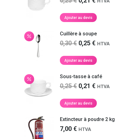
Le
Le
0,25
€
0,21
€
HTVA
prix
prix
initial
actuel
Ajouter au devis
était :
est :
0,25 €.
0,21 €.
Cuillère à soupe
Le
Le
0,30
€
0,25
€
HTVA
prix
prix
initial
actuel
Ajouter au devis
était :
est :
0,30 €.
0,25 €.
Sous-tasse à café
Le
Le
0,25
€
0,21
€
HTVA
prix
prix
initial
actuel
Ajouter au devis
était :
est :
0,25 €.
0,21 €.
Extincteur à poudre 2 kg
7,00
€
HTVA