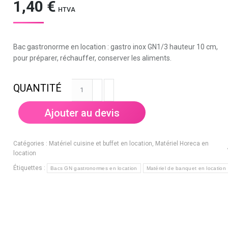
1,40
€
HTVA
Bac gastronorme en location : gastro inox GN1/3 hauteur 10 cm,
pour préparer, réchauffer, conserver les aliments.
quantité
de
Gastronorme
Ajouter au devis
GN1/3
en
inox
Catégories :
Matériel cuisine et buffet en location
,
Matériel Horeca en
-
location
Hauteur
Étiquettes :
Bacs GN gastronormes en location
Matériel de banquet en location
10cm