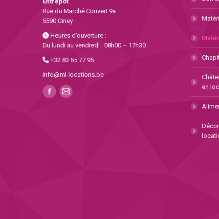
Entrepôt
Rue du Marché Couvert 9a
Matéri
5590 Ciney
Heures d’ouverture :
Matéri
Du lundi au vendredi : 08h00 – 17h30
Chapit
+32 83 65 77 95
info@ml-locations.be
Châte
en loc
Alimen
Décor
locati