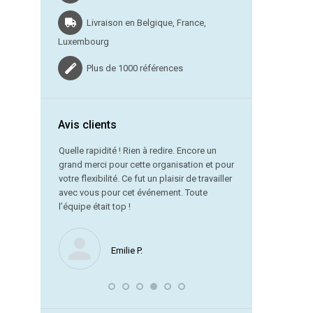
Livraison en Belgique, France,
Luxembourg
Plus de 1000 références
Avis clients
vraison dans
Quelle rapidité ! Rien à redire. Encore un
grand merci pour cette organisation et pour
Merci beauc
votre flexibilité. Ce fut un plaisir de travailler
service est
avec vous pour cet événement. Toute
référence !
l’équipe était top !
Nous ne manquerons
Emilie P.
encore avec vous. J
souligner la remarqu
laquelle vous avez 
dernière minute.