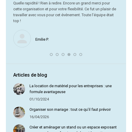
C’était
Quelle rapidité ! Rien à redire. Encore un grand merci pour
cette organisation et pour votre flexibilité. Ce fut un plaisir de
Me
travailler avec vous pour cet événement. Toute l’équipe était
vr
top !
Nous ne
Emilie P.
profite 
vous av
Articles de blog
La location de matériel pour les entreprises : une
formule avantageuse
01/10/2024
Organiser son mariage : tout ce qu’il faut prévoir
16/04/2026
Créer et aménager un stand ou un espace exposant