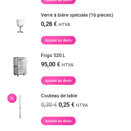
Verre à bière spéciale (16 pièces)
0,28
€
HTVA
Ajouter au devis
Frigo 520 L
95,00
€
HTVA
Ajouter au devis
Couteau de table
Le
Le
0,30
€
0,25
€
HTVA
prix
prix
initial
actuel
Ajouter au devis
était :
est :