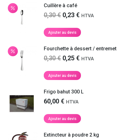
0,30 €.
0,25 €.
Cuillère à café
Le
Le
0,30
€
0,23
€
HTVA
prix
prix
initial
actuel
Ajouter au devis
était :
est :
0,30 €.
0,23 €.
Fourchette à dessert / entremet
Le
Le
0,30
€
0,25
€
HTVA
prix
prix
initial
actuel
Ajouter au devis
était :
est :
0,30 €.
0,25 €.
Frigo bahut 300 L
60,00
€
HTVA
Ajouter au devis
Extincteur à poudre 2 kg