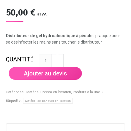
50,00
€
HTVA
Distributeur de gel hydroalcoolique à pédale :
pratique pour
se désinfecter les mains sans toucher le distributeur.
quantité
de
Distributeur
Ajouter au devis
de
gel
hydroalcoolique
Catégories :
Matériel Horeca en location
,
Produits à la une
à
Étiquette :
Matériel de banquet en location
pédale
-
COVID19