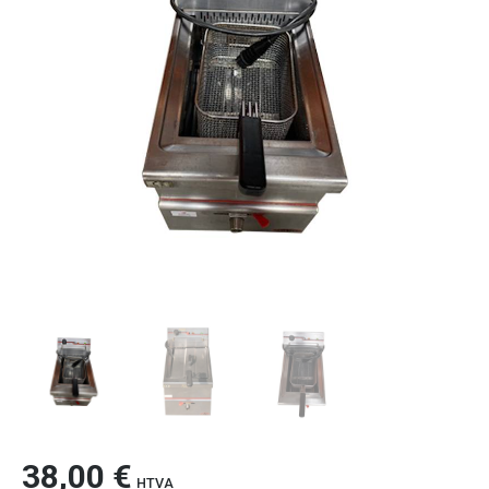
38,00
€
HTVA