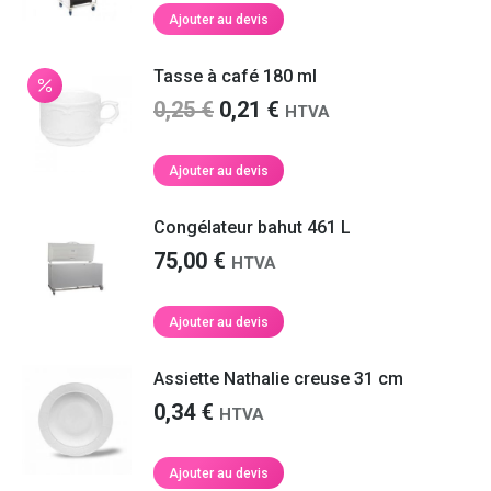
Ajouter au devis
Tasse à café 180 ml
Le
Le
0,25
€
0,21
€
HTVA
prix
prix
initial
actuel
Ajouter au devis
était :
est :
0,25 €.
0,21 €.
Congélateur bahut 461 L
75,00
€
HTVA
Ajouter au devis
Assiette Nathalie creuse 31 cm
0,34
€
HTVA
Ajouter au devis