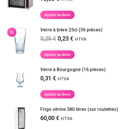
Ajouter au devis
Verre à bière 25cl (36 pièces)
Le
Le
0,25
€
0,23
€
HTVA
prix
prix
initial
actuel
Ajouter au devis
était :
est :
0,25 €.
0,23 €.
Verre à Bourgogne (16 pièces)
0,31
€
HTVA
Ajouter au devis
Frigo vitrine 380 litres (sur roulettes)
60,00
€
HTVA