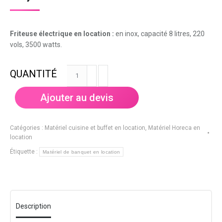
Friteuse électrique en location
:
en inox, capacité 8 litres, 220
vols, 3500 watts.
quantité
de
Friteuse
Ajouter au devis
de
table
8
Catégories :
Matériel cuisine et buffet en location
,
Matériel Horeca en
litres
location
-
Étiquette :
Matériel de banquet en location
acier
Inoxydable
(220v,
3500W)
Description