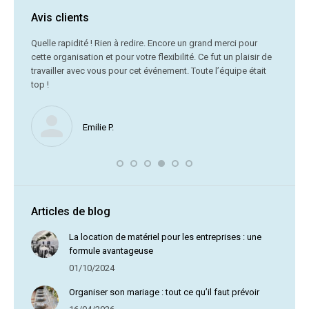
Avis clients
C’était
Quelle rapidité ! Rien à redire. Encore un grand merci pour
cette organisation et pour votre flexibilité. Ce fut un plaisir de
Me
travailler avec vous pour cet événement. Toute l’équipe était
vr
top !
Nous ne
Emilie P.
profite 
vous av
Articles de blog
La location de matériel pour les entreprises : une
formule avantageuse
01/10/2024
Organiser son mariage : tout ce qu’il faut prévoir