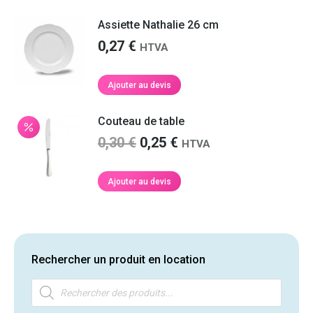
Assiette Nathalie 26 cm
0,27
€
HTVA
Ajouter au devis
Couteau de table
Le
Le
0,30
€
0,25
€
HTVA
prix
prix
initial
actuel
Ajouter au devis
était :
est :
0,30 €.
0,25 €.
Rechercher un produit en location
Recherche
de
produits