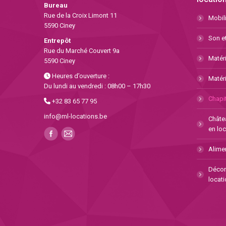
Bureau
Rue de la Croix Limont 11
Mobili
5590 Ciney
Son et
Entrepôt
Rue du Marché Couvert 9a
Matéri
5590 Ciney
Heures d’ouverture :
Matéri
Du lundi au vendredi : 08h00 – 17h30
Chapit
+32 83 65 77 95
info@ml-locations.be
Châte
en loc
Alimen
Décor
locati