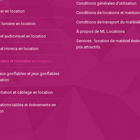
options
Conditions générales d’utilisation
peuvent
er en location
Conditions de locations et mention
être
choisies
Conditions de transport du matériel
 lumière en location
sur
À propos de ML Locations
la
el audiovisuel en location
Services : location de matériel évé
page
prix attractifs
el Horeca en location
du
produit
eaux et tonnelles en location
aux gonflables et jeux gonflables
ation
tation et câblage en location
ations tables et événements en
on