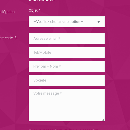
Objet *
s légales
nementiel à
Veuillez