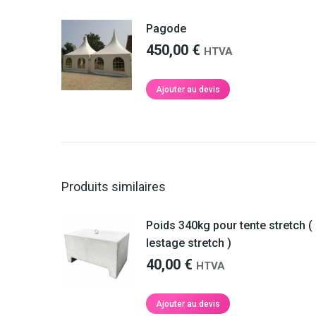
Nathalie S.
refaire appel à vous prochainement.
Pagode
Martin F.
450,00
€
HTVA
Ajouter au devis
Produits similaires
Poids 340kg pour tente stretch (
lestage stretch )
40,00
€
HTVA
Ajouter au devis