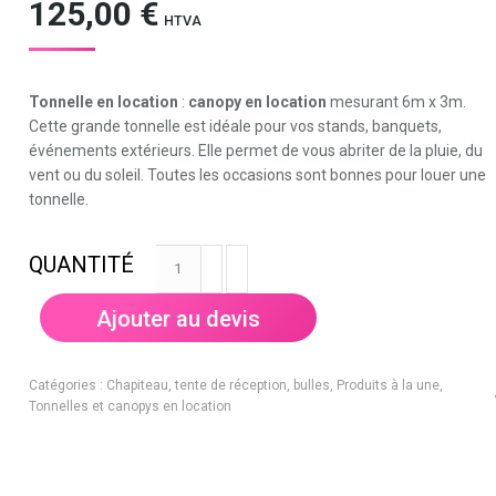
125,00
€
HTVA
Tonnelle en location
:
canopy en location
mesurant 6m x 3m.
Cette grande tonnelle est idéale pour vos stands, banquets,
événements extérieurs. Elle permet de vous abriter de la pluie, du
vent ou du soleil. Toutes les occasions sont bonnes pour louer une
tonnelle.
quantité
de
Canopy
Ajouter au devis
6x3m
noir
-
Catégories :
Chapiteau, tente de réception, bulles
,
Produits à la une
,
tonnelle
Tonnelles et canopys en location
en
location