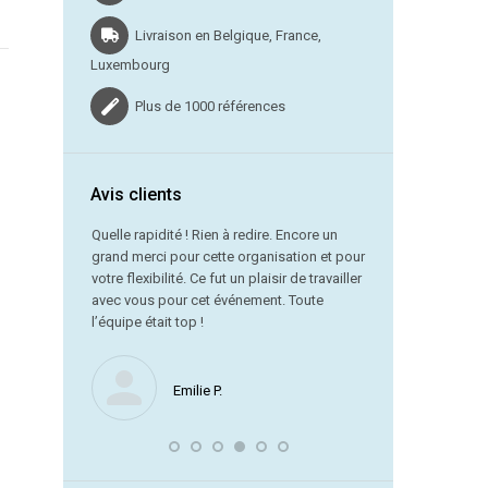
Livraison en Belgique, France,
Luxembourg
Plus de 1000 références
Avis clients
vraison dans
Quelle rapidité ! Rien à redire. Encore un
grand merci pour cette organisation et pour
Merci beauc
votre flexibilité. Ce fut un plaisir de travailler
service est
avec vous pour cet événement. Toute
référence !
l’équipe était top !
Nous ne manquerons
Emilie P.
encore avec vous. J
souligner la remarqu
laquelle vous avez 
dernière minute.