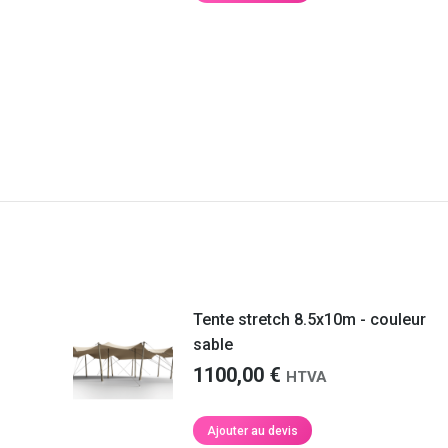
sur
la
page
du
produit
Tente stretch 8.5x10m - couleur
sable
1100,00
€
HTVA
Ajouter au devis