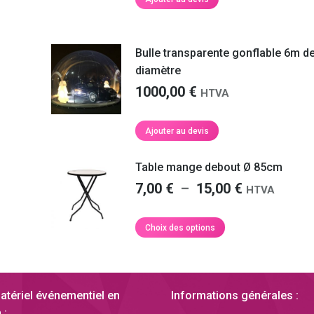
Bulle transparente gonflable 6m d
diamètre
1000,00
€
HTVA
Ajouter au devis
Table mange debout Ø 85cm
Plage
7,00
€
–
15,00
€
HTVA
de
prix :
Ce
Choix des options
produit
7,00 €
a
à
plusieurs
15,00 €
variations.
atériel événementiel en
Informations générales :
Les
 :