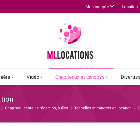
Location
Mon compte
mière
Vidéo
Chapiteaux et canopys
Diverti
ation
Chapiteau, tente de réception, bulles
Tonnelles et canopys en location
C