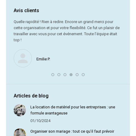
Avis clients
C’était
Quelle rapidité ! Rien à redire. Encore un grand merci pour
cette organisation et pour votre flexibilité. Ce fut un plaisir de
Me
travailler avec vous pour cet événement. Toute l’équipe était
vr
top !
Nous ne
Emilie P.
profite 
vous av
Articles de blog
La location de matériel pour les entreprises : une
formule avantageuse
01/10/2024
Organiser son mariage : tout ce qu’il faut prévoir