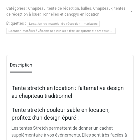
x
Catégories :
Chapiteau, tente de réception, bulles
,
Chapiteaux, tentes
10m-
de réception à louer
,
Tonnelles et canopys en location
couleur
Étiquettes :
Location de matériel de réception : mariages
sable
Location matériel événement plein air : fête de quartier; barbecue;...
(Copie)
Description
Tente stretch en location : l’alternative design
au chapiteau traditionnel
Tente stretch couleur sable en location,
profitez d’un design épuré :
Les tentes Stretch permettent de donner un cachet
supplémentaire à vos événements. Elles sont très faciles à