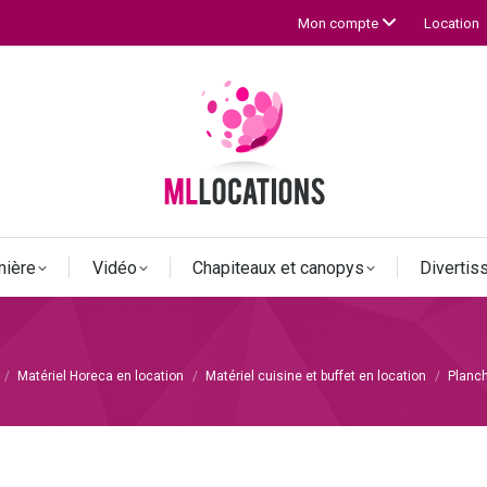
Location
Mon compte
mière
Vidéo
Chapiteaux et canopys
Diverti
Matériel Horeca en location
Matériel cuisine et buffet en location
Planc