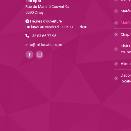
Entrepôt
Rue du Marché Couvert 9a
Matéri
5590 Ciney
Heures d’ouverture :
Matéri
Du lundi au vendredi : 08h00 – 17h30
Chapit
+32 83 65 77 95
info@ml-locations.be
Châte
en loc
Alimen
Décor
locati