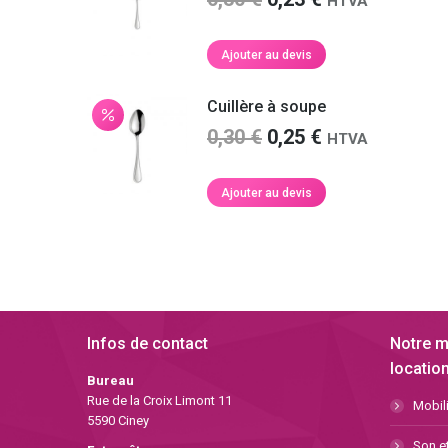
HTVA
prix
prix
initial
actuel
Ajouter au devis
était :
est :
0,30 €.
0,23 €.
Cuillère à soupe
Le
Le
0,30
€
0,25
€
HTVA
prix
prix
initial
actuel
Ajouter au devis
était :
est :
0,30 €.
0,25 €.
Infos de contact
Notre m
location
Bureau
Rue de la Croix Limont 11
Mobili
5590 Ciney
Son et