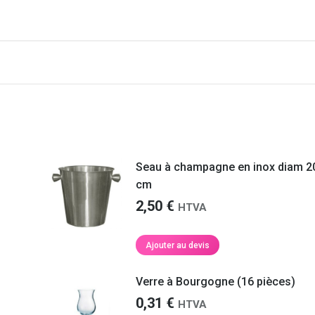
Votre équipe était très professionnelle et
Merci beaucoup pour votre li
Seau à champagne en inox diam 2
ponctuelle, c’était parfait, merci à eux. Le
les temps
C’était super!
montage s’est très bien passé, le matériel
cm
de location a été nettoyé sur place, rien à
2,50
€
HTVA
dire.
Maïté M.
Ajouter au devis
Géraldine C.
tre
aque
Verre à Bourgogne (16 pièces)
de
0,31
€
as de
HTVA