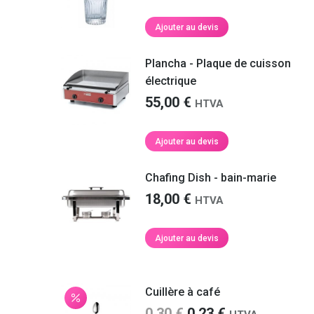
Nathalie S.
refaire appel à vous prochainement.
prix
prix
initial
actuel
Ajouter au devis
était :
est :
Martin F.
0,25 €.
0,23 €.
Plancha - Plaque de cuisson
électrique
55,00
€
HTVA
Ajouter au devis
Chafing Dish - bain-marie
18,00
€
HTVA
Ajouter au devis
Cuillère à café
Le
Le
0,30
€
0,23
€