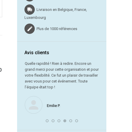
Livraison en Belgique, France,
Luxembourg
Plus de 1000 références
Avis clients
vraison dans
Quelle rapidité ! Rien à redire. Encore un
0
grand merci pour cette organisation et pour
Merci beauc
votre flexibilité. Ce fut un plaisir de travailler
service est
avec vous pour cet événement. Toute
référence !
l’équipe était top !
Nous ne manquerons
Emilie P.
encore avec vous. J
souligner la remarqu
laquelle vous avez 
dernière minute.