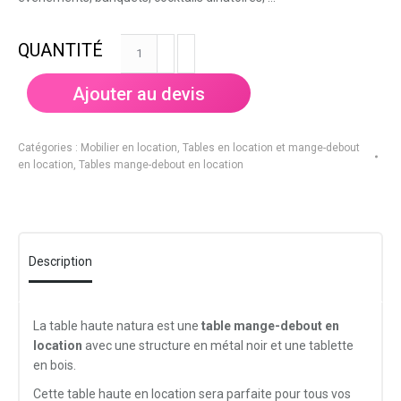
quantité
de
Table
Ajouter au devis
haute
Natura
70x70cm
Catégories :
Mobilier en location
,
Tables en location et mange-debout
en location
,
Tables mange-debout en location
Description
La table haute natura est une
table mange-debout en
location
avec une structure en métal noir et une tablette
en bois.
Cette table haute en location sera parfaite pour tous vos