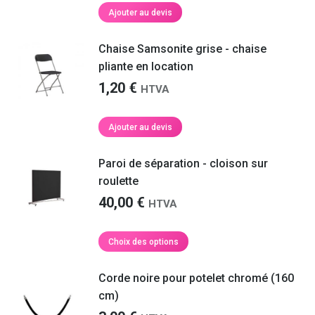
initial
actuel
Ajouter au devis
était :
est :
3,50 €.
3,00 €.
Chaise Samsonite grise - chaise
pliante en location
1,20
€
HTVA
Ajouter au devis
Paroi de séparation - cloison sur
roulette
40,00
€
HTVA
Ce
Choix des options
produit
a
Corde noire pour potelet chromé (160
plusieurs
cm)
variations.