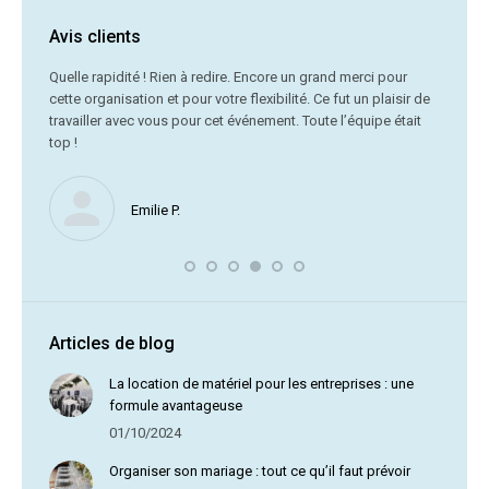
Avis clients
C’était
Quelle rapidité ! Rien à redire. Encore un grand merci pour
cette organisation et pour votre flexibilité. Ce fut un plaisir de
Me
travailler avec vous pour cet événement. Toute l’équipe était
vr
top !
Nous ne
Emilie P.
profite 
vous av
Articles de blog
La location de matériel pour les entreprises : une
formule avantageuse
01/10/2024
Organiser son mariage : tout ce qu’il faut prévoir