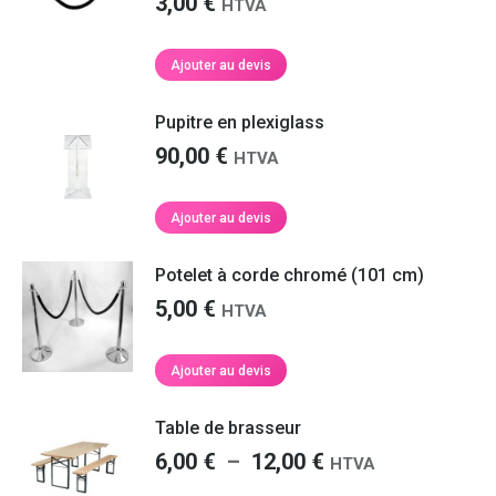
3,00
€
Les
HTVA
options
peuvent
Ajouter au devis
être
choisies
Pupitre en plexiglass
sur
la
90,00
€
HTVA
page
du
Ajouter au devis
produit
Potelet à corde chromé (101 cm)
5,00
€
HTVA
Ajouter au devis
Table de brasseur
Plage
6,00
€
–
12,00
€
HTVA
de