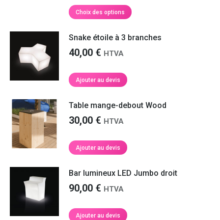
prix :
Ce
Choix des options
produit
6,00 €
a
à
Snake étoile à 3 branches
plusieurs
12,00 €
40,00
€
HTVA
variations.
Les
options
Ajouter au devis
peuvent
être
Table mange-debout Wood
choisies
sur
30,00
€
HTVA
la
page
Ajouter au devis
du
produit
Bar lumineux LED Jumbo droit
90,00
€
HTVA
Ajouter au devis