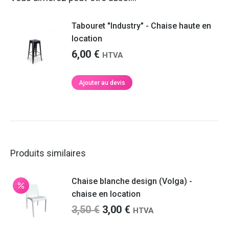
Tabouret "Industry" - Chaise haute en
location
6,00
€
HTVA
Ajouter au devis
Produits similaires
Chaise blanche design (Volga) -
chaise en location
Le
Le
3,50
€
3,00
€
HTVA
prix
prix